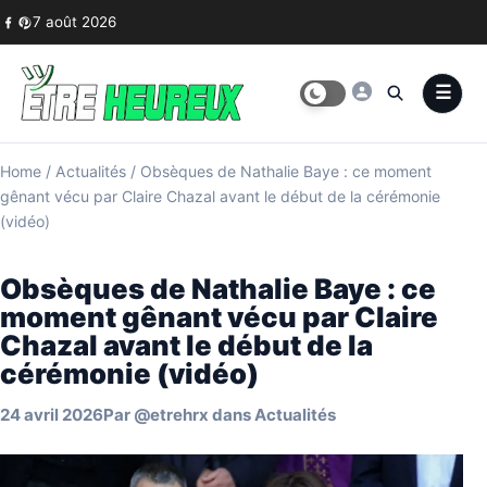
Skip to content
7 août 2026
Home
/
Actualités
/
Obsèques de Nathalie Baye : ce moment
gênant vécu par Claire Chazal avant le début de la cérémonie
(vidéo)
Obsèques de Nathalie Baye : ce
moment gênant vécu par Claire
Chazal avant le début de la
cérémonie (vidéo)
24 avril 2026
Par
@etrehrx
dans
Actualités