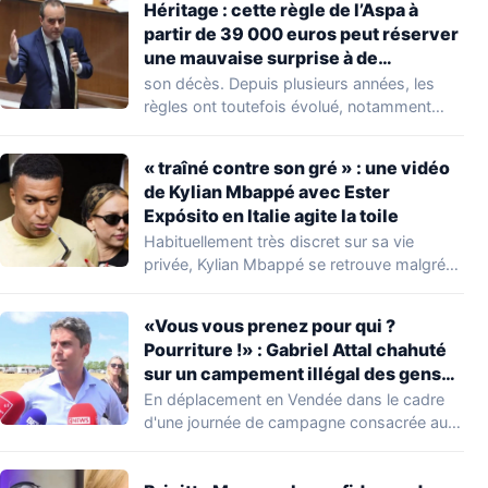
Héritage : cette règle de l’Aspa à
partir de 39 000 euros peut réserver
une mauvaise surprise à de
nombreuses familles
son décès. Depuis plusieurs années, les
règles ont toutefois évolué, notamment
concernant le seuil…
« traîné contre son gré » : une vidéo
de Kylian Mbappé avec Ester
Expósito en Italie agite la toile
Habituellement très discret sur sa vie
privée, Kylian Mbappé se retrouve malgré
lui au…
«Vous vous prenez pour qui ?
Pourriture !» : Gabriel Attal chahuté
sur un campement illégal des gens
du voyage
En déplacement en Vendée dans le cadre
d'une journée de campagne consacrée aux
occupations…