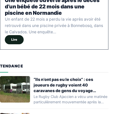
Une enquête ouverte après le décès
d’un bébé de 22 mois dans une
piscine en Normandie
Un enfant de 22 mois a perdu la vie après avoir été
retrouvé dans une piscine privée à Bonnebosq, dans
le Calvados. Une enquête…
Lire
TENDANCE
“Ils n’ont pas eu le choix” : ces
joueurs de rugby voient 40
caravanes de gens du voyage
s’installer dans leur stade, ils les
Le Rugby Club Ajaccien a vécu une matinée
délogent en moins d’1 heure
particulièrement mouvementée après la
découverte d'une…