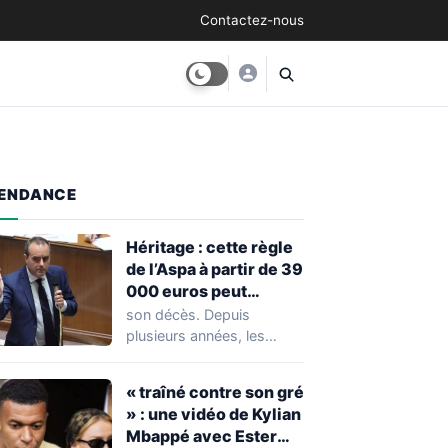
Contactez-nous
ENDANCE
Héritage : cette règle
de l’Aspa à partir de 39
000 euros peut
réserver une
son décès. Depuis
mauvaise surprise à
plusieurs années, les
de nombreuses
règles ont toutefois
familles
évolué, notamment
« traîné contre son gré
concernant le seuil…
» : une vidéo de Kylian
Mbappé avec Ester