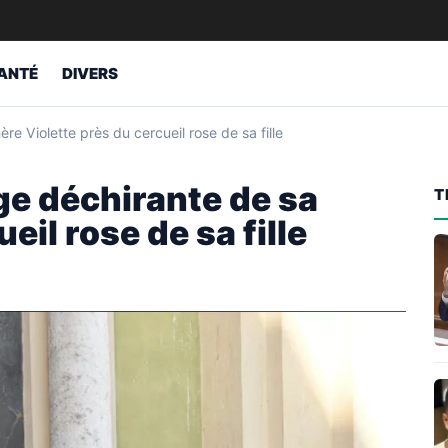
ANTÉ
DIVERS
e Violette près du cercueil rose de sa fille
ge déchirante de sa
T
eil rose de sa fille