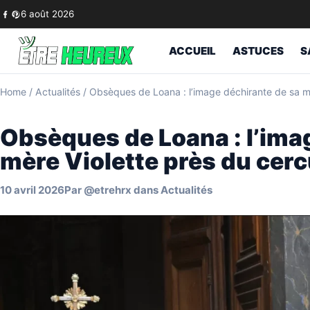
Skip to content
6 août 2026
ACCUEIL
ASTUCES
S
Home
/
Actualités
/
Obsèques de Loana : l’image déchirante de sa mèr
Obsèques de Loana : l’ima
mère Violette près du cercu
10 avril 2026
Par
@etrehrx
dans
Actualités