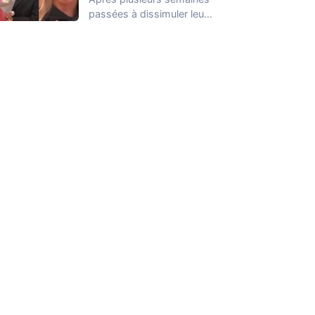
passées à dissimuler leur
relation dans la Maison
des Secrets, Arthur…