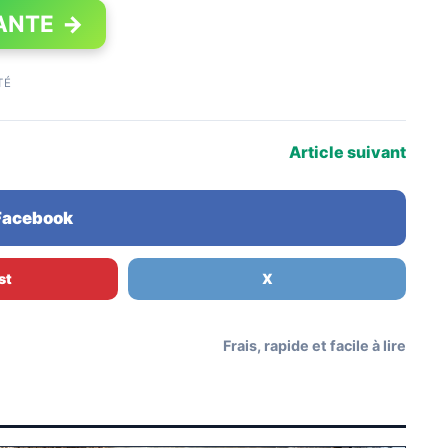
ANTE
→
TÉ
Article suivant
 Facebook
st
X
Frais, rapide et facile à lire