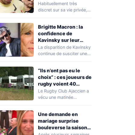
Expósito en Italie agite
Habituellement très
la toile
discret sur sa vie privée,
Kylian Mbappé se retrouve
malgré lui au…
Brigitte Macron : la
confidence de
Kavinsky sur leur
relation
La disparition de Kavinsky
continue de susciter une
vive émotion dans le
monde de…
“Ils n’ont pas eu le
choix” : ces joueurs de
rugby voient 40
caravanes de gens du
Le Rugby Club Ajaccien a
voyage s’installer
vécu une matinée
dans leur stade, ils les
particulièrement
délogent en moins d’1
mouvementée après la
Une demande en
découverte d'une…
heure
mariage surprise
bouleverse la saison
de Secret Story
Après plusieurs semaines