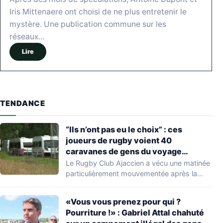
Iris Mittenaere ont choisi de ne plus entretenir le
mystère. Une publication commune sur les
réseaux…
Lire
TENDANCE
“Ils n’ont pas eu le choix” : ces
joueurs de rugby voient 40
caravanes de gens du voyage
s’installer dans leur stade, ils les
Le Rugby Club Ajaccien a vécu une matinée
délogent en moins d’1 heure
particulièrement mouvementée après la
découverte d'une…
«Vous vous prenez pour qui ?
Pourriture !» : Gabriel Attal chahuté