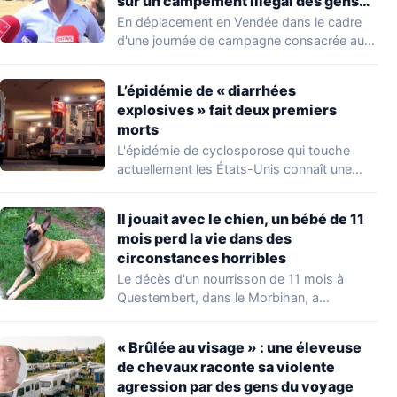
sur un campement illégal des gens
du voyage
En déplacement en Vendée dans le cadre
d'une journée de campagne consacrée aux
occupations…
L’épidémie de « diarrhées
explosives » fait deux premiers
morts
L'épidémie de cyclosporose qui touche
actuellement les États-Unis connaît une
aggravation. Les autorités sanitaires…
Il jouait avec le chien, un bébé de 11
mois perd la vie dans des
circonstances horribles
Le décès d'un nourrisson de 11 mois à
Questembert, dans le Morbihan, a
profondément…
« Brûlée au visage » : une éleveuse
de chevaux raconte sa violente
agression par des gens du voyage