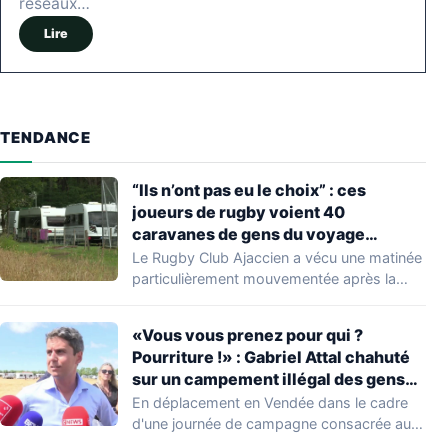
réseaux…
Lire
TENDANCE
“Ils n’ont pas eu le choix” : ces
joueurs de rugby voient 40
caravanes de gens du voyage
s’installer dans leur stade, ils les
Le Rugby Club Ajaccien a vécu une matinée
délogent en moins d’1 heure
particulièrement mouvementée après la
découverte d'une…
«Vous vous prenez pour qui ?
Pourriture !» : Gabriel Attal chahuté
sur un campement illégal des gens
du voyage
En déplacement en Vendée dans le cadre
d'une journée de campagne consacrée aux
occupations…