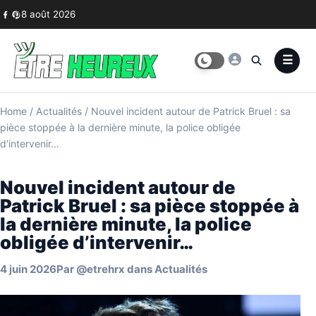
Skip to content
8 août 2026
Home
/
Actualités
/
Nouvel incident autour de Patrick Bruel : sa
pièce stoppée à la dernière minute, la police obligée
d’intervenir…
Nouvel incident autour de
Patrick Bruel : sa pièce stoppée à
la dernière minute, la police
obligée d’intervenir…
4 juin 2026
Par
@etrehrx
dans
Actualités