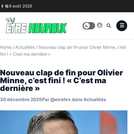
Skip to content
9 août 2026
Home
/
Actualités
/
Nouveau clap de fin pour Olivier Minne, c’est
fini ! « C’est ma dernière »
Nouveau clap de fin pour Olivier
Minne, c’est fini ! « C’est ma
dernière »
30 décembre 2025
Par
@etrehrx
dans
Actualités