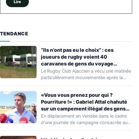
Lire
TENDANCE
“Ils n’ont pas eu le choix” : ces
joueurs de rugby voient 40
caravanes de gens du voyage
s’installer dans leur stade, ils les
Le Rugby Club Ajaccien a vécu une matinée
délogent en moins d’1 heure
particulièrement mouvementée après la
découverte d'une…
«Vous vous prenez pour qui ?
Pourriture !» : Gabriel Attal chahuté
sur un campement illégal des gens
du voyage
En déplacement en Vendée dans le cadre
d'une journée de campagne consacrée aux
occupations…