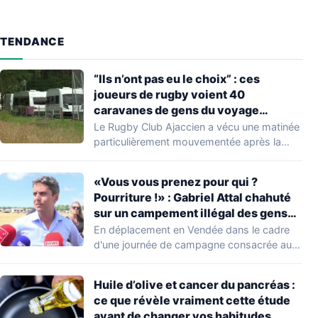
TENDANCE
“Ils n’ont pas eu le choix” : ces
joueurs de rugby voient 40
caravanes de gens du voyage
s’installer dans leur stade, ils les
Le Rugby Club Ajaccien a vécu une matinée
délogent en moins d’1 heure
particulièrement mouvementée après la
découverte d'une…
«Vous vous prenez pour qui ?
Pourriture !» : Gabriel Attal chahuté
sur un campement illégal des gens
du voyage
En déplacement en Vendée dans le cadre
d'une journée de campagne consacrée aux
occupations…
Huile d’olive et cancer du pancréas :
ce que révèle vraiment cette étude
avant de changer vos habitudes