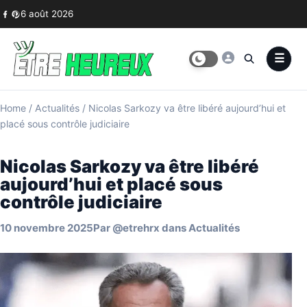
Skip to content
6 août 2026
Home
/
Actualités
/
Nicolas Sarkozy va être libéré aujourd’hui et
placé sous contrôle judiciaire
Nicolas Sarkozy va être libéré
aujourd’hui et placé sous
contrôle judiciaire
10 novembre 2025
Par
@etrehrx
dans
Actualités