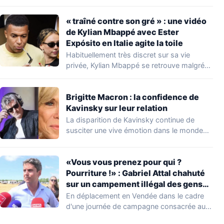
découverte d'une…
« traîné contre son gré » : une vidéo
de Kylian Mbappé avec Ester
Expósito en Italie agite la toile
Habituellement très discret sur sa vie
privée, Kylian Mbappé se retrouve malgré
lui au…
Brigitte Macron : la confidence de
Kavinsky sur leur relation
La disparition de Kavinsky continue de
susciter une vive émotion dans le monde
de…
«Vous vous prenez pour qui ?
Pourriture !» : Gabriel Attal chahuté
sur un campement illégal des gens
du voyage
En déplacement en Vendée dans le cadre
d'une journée de campagne consacrée aux
occupations…