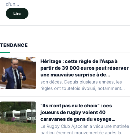
d'un…
Lire
TENDANCE
Héritage : cette règle de l’Aspa à
partir de 39 000 euros peut réserver
une mauvaise surprise à de
nombreuses familles
son décès. Depuis plusieurs années, les
règles ont toutefois évolué, notamment
concernant le seuil…
“Ils n’ont pas eu le choix” : ces
joueurs de rugby voient 40
caravanes de gens du voyage
s’installer dans leur stade, ils les
Le Rugby Club Ajaccien a vécu une matinée
délogent en moins d’1 heure
particulièrement mouvementée après la