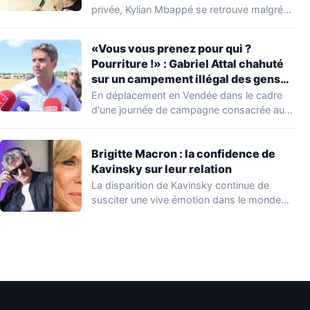
privée, Kylian Mbappé se retrouve malgré
lui au…
«Vous vous prenez pour qui ?
Pourriture !» : Gabriel Attal chahuté
sur un campement illégal des gens
du voyage
En déplacement en Vendée dans le cadre
d'une journée de campagne consacrée aux
occupations…
Brigitte Macron : la confidence de
Kavinsky sur leur relation
La disparition de Kavinsky continue de
susciter une vive émotion dans le monde
de…