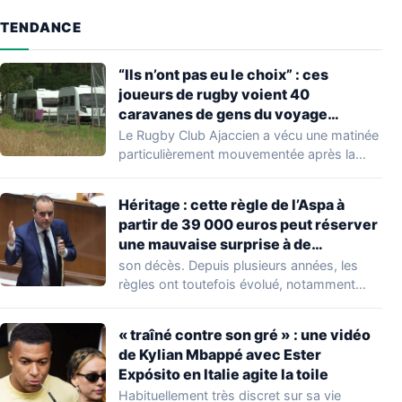
TENDANCE
“Ils n’ont pas eu le choix” : ces
joueurs de rugby voient 40
caravanes de gens du voyage
s’installer dans leur stade, ils les
Le Rugby Club Ajaccien a vécu une matinée
délogent en moins d’1 heure
particulièrement mouvementée après la
découverte d'une…
Héritage : cette règle de l’Aspa à
partir de 39 000 euros peut réserver
une mauvaise surprise à de
nombreuses familles
son décès. Depuis plusieurs années, les
règles ont toutefois évolué, notamment
concernant le seuil…
« traîné contre son gré » : une vidéo
de Kylian Mbappé avec Ester
Expósito en Italie agite la toile
Habituellement très discret sur sa vie