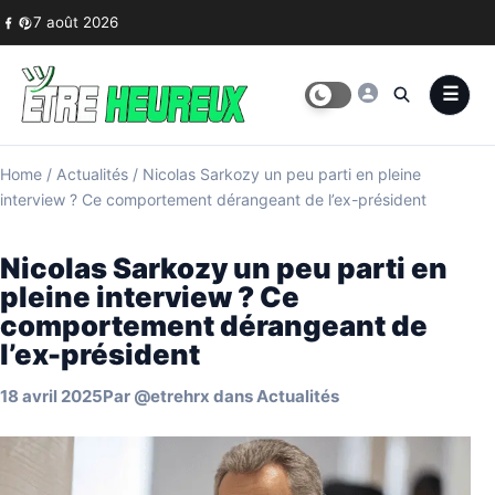
Skip to content
7 août 2026
Home
/
Actualités
/
Nicolas Sarkozy un peu parti en pleine
interview ? Ce comportement dérangeant de l’ex-président
Nicolas Sarkozy un peu parti en
pleine interview ? Ce
comportement dérangeant de
l’ex-président
18 avril 2025
Par
@etrehrx
dans
Actualités