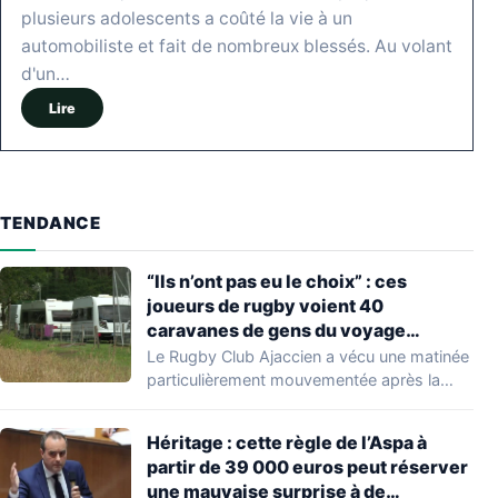
plusieurs adolescents a coûté la vie à un
automobiliste et fait de nombreux blessés. Au volant
d'un…
Lire
TENDANCE
“Ils n’ont pas eu le choix” : ces
joueurs de rugby voient 40
caravanes de gens du voyage
s’installer dans leur stade, ils les
Le Rugby Club Ajaccien a vécu une matinée
délogent en moins d’1 heure
particulièrement mouvementée après la
découverte d'une…
Héritage : cette règle de l’Aspa à
partir de 39 000 euros peut réserver
une mauvaise surprise à de