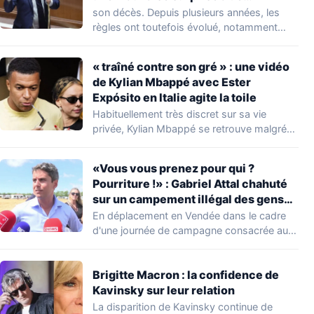
nombreuses familles
son décès. Depuis plusieurs années, les
règles ont toutefois évolué, notamment
concernant le seuil…
« traîné contre son gré » : une vidéo
de Kylian Mbappé avec Ester
Expósito en Italie agite la toile
Habituellement très discret sur sa vie
privée, Kylian Mbappé se retrouve malgré
lui au…
«Vous vous prenez pour qui ?
Pourriture !» : Gabriel Attal chahuté
sur un campement illégal des gens
du voyage
En déplacement en Vendée dans le cadre
d'une journée de campagne consacrée aux
occupations…
Brigitte Macron : la confidence de
Kavinsky sur leur relation
La disparition de Kavinsky continue de