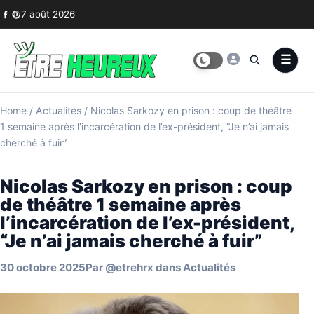
Skip to content
7 août 2026
Home
/
Actualités
/
Nicolas Sarkozy en prison : coup de théâtre
1 semaine après l’incarcération de l’ex-président, “Je n’ai jamais
cherché à fuir”
Nicolas Sarkozy en prison : coup
de théâtre 1 semaine après
l’incarcération de l’ex-président,
“Je n’ai jamais cherché à fuir”
30 octobre 2025
Par
@etrehrx
dans
Actualités