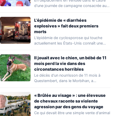
En déplacement en Vendée dans le cadre
d'une journée de campagne consacrée aux
occupations…
L’épidémie de « diarrhées
explosives » fait deux premiers
morts
L'épidémie de cyclosporose qui touche
actuellement les États-Unis connaît une
aggravation. Les autorités sanitaires…
Il jouait avec le chien, un bébé de 11
mois perd la vie dans des
circonstances horribles
Le décès d'un nourrisson de 11 mois à
Questembert, dans le Morbihan, a
profondément…
« Brûlée au visage » : une éleveuse
de chevaux raconte sa violente
agression par des gens du voyage
Ce qui devait être une simple vente d'animal