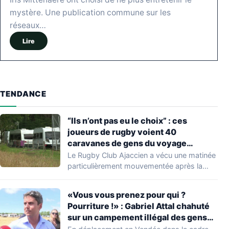
mystère. Une publication commune sur les
réseaux…
Lire
TENDANCE
“Ils n’ont pas eu le choix” : ces
joueurs de rugby voient 40
caravanes de gens du voyage
s’installer dans leur stade, ils les
Le Rugby Club Ajaccien a vécu une matinée
délogent en moins d’1 heure
particulièrement mouvementée après la
découverte d'une…
«Vous vous prenez pour qui ?
Pourriture !» : Gabriel Attal chahuté
sur un campement illégal des gens
du voyage