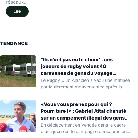
réseaux…
Lire
TENDANCE
“Ils n’ont pas eu le choix” : ces
joueurs de rugby voient 40
caravanes de gens du voyage
s’installer dans leur stade, ils les
Le Rugby Club Ajaccien a vécu une matinée
délogent en moins d’1 heure
particulièrement mouvementée après la
découverte d'une…
«Vous vous prenez pour qui ?
Pourriture !» : Gabriel Attal chahuté
sur un campement illégal des gens
du voyage
En déplacement en Vendée dans le cadre
d'une journée de campagne consacrée aux
occupations…