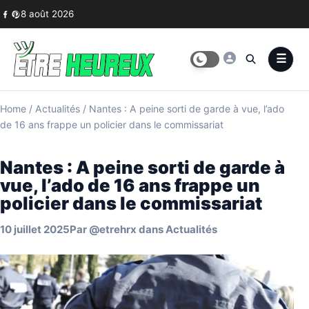
Skip to content
8 août 2026
Home
/
Actualités
/
Nantes : A peine sorti de garde à vue, l’ado
de 16 ans frappe un policier dans le commissariat
Nantes : A peine sorti de garde à
vue, l’ado de 16 ans frappe un
policier dans le commissariat
10 juillet 2025
Par
@etrehrx
dans
Actualités