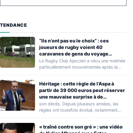
TENDANCE
“Ils n’ont pas eu le choix” : ces
joueurs de rugby voient 40
caravanes de gens du voyage
s’installer dans leur stade, ils les
Le Rugby Club Ajaccien a vécu une matinée
délogent en moins d’1 heure
particulièrement mouvementée après la
découverte d'une…
Héritage : cette règle de l’Aspa à
partir de 39 000 euros peut réserver
une mauvaise surprise à de
nombreuses familles
son décès. Depuis plusieurs années, les
règles ont toutefois évolué, notamment
concernant le seuil…
« traîné contre son gré » : une vidéo