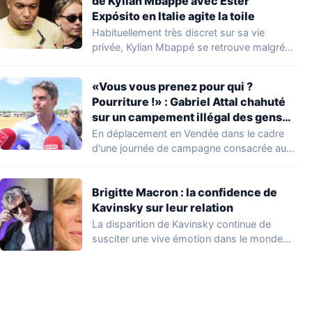
de Kylian Mbappé avec Ester
Expósito en Italie agite la toile
Habituellement très discret sur sa vie
privée, Kylian Mbappé se retrouve malgré
lui au…
«Vous vous prenez pour qui ?
Pourriture !» : Gabriel Attal chahuté
sur un campement illégal des gens
du voyage
En déplacement en Vendée dans le cadre
d'une journée de campagne consacrée aux
occupations…
Brigitte Macron : la confidence de
Kavinsky sur leur relation
La disparition de Kavinsky continue de
susciter une vive émotion dans le monde
de…