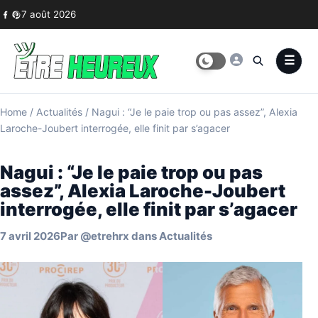
Skip to content
7 août 2026
Home
/
Actualités
/
Nagui : “Je le paie trop ou pas assez”, Alexia
Laroche-Joubert interrogée, elle finit par s’agacer
Nagui : “Je le paie trop ou pas
assez”, Alexia Laroche-Joubert
interrogée, elle finit par s’agacer
7 avril 2026
Par
@etrehrx
dans
Actualités