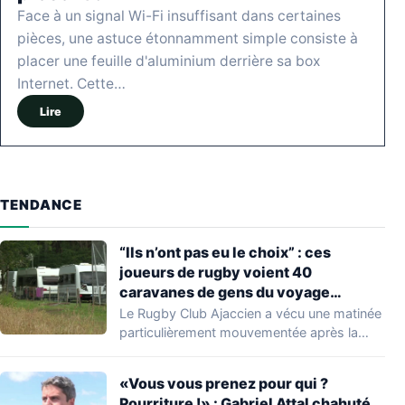
Face à un signal Wi-Fi insuffisant dans certaines
pièces, une astuce étonnamment simple consiste à
placer une feuille d'aluminium derrière sa box
Internet. Cette…
Lire
TENDANCE
“Ils n’ont pas eu le choix” : ces
joueurs de rugby voient 40
caravanes de gens du voyage
s’installer dans leur stade, ils les
Le Rugby Club Ajaccien a vécu une matinée
délogent en moins d’1 heure
particulièrement mouvementée après la
découverte d'une…
«Vous vous prenez pour qui ?
Pourriture !» : Gabriel Attal chahuté