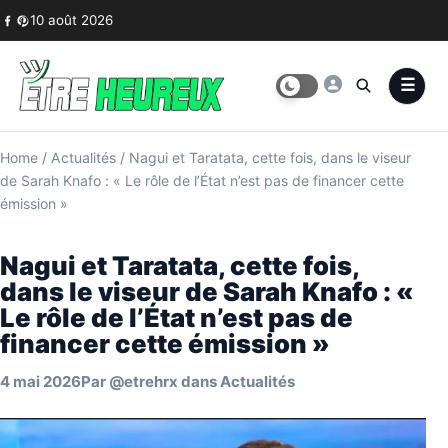
Skip to content
10 août 2026
Home
/
Actualités
/
Nagui et Taratata, cette fois, dans le viseur
de Sarah Knafo : « Le rôle de l’État n’est pas de financer cette
émission »
Nagui et Taratata, cette fois,
dans le viseur de Sarah Knafo : «
Le rôle de l’État n’est pas de
financer cette émission »
4 mai 2026
Par
@etrehrx
dans
Actualités