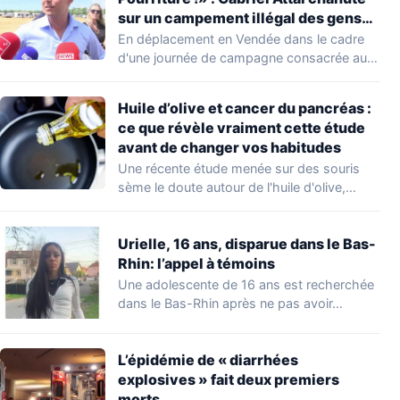
sur un campement illégal des gens
du voyage
En déplacement en Vendée dans le cadre
d'une journée de campagne consacrée aux
occupations…
Huile d’olive et cancer du pancréas :
ce que révèle vraiment cette étude
avant de changer vos habitudes
Une récente étude menée sur des souris
sème le doute autour de l'huile d'olive,…
Urielle, 16 ans, disparue dans le Bas-
Rhin: l’appel à témoins
Une adolescente de 16 ans est recherchée
dans le Bas-Rhin après ne pas avoir…
L’épidémie de « diarrhées
explosives » fait deux premiers
morts