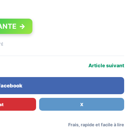
ANTE
→
TÉ
Article suivant
 Facebook
st
X
Frais, rapide et facile à lire