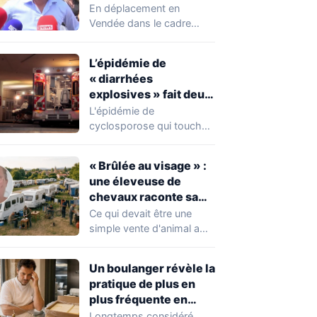
chahuté sur un
En déplacement en
campement illégal
Vendée dans le cadre
des gens du voyage
d'une journée de
campagne consacrée aux
L’épidémie de
occupations…
« diarrhées
explosives » fait deux
premiers morts
L'épidémie de
cyclosporose qui touche
actuellement les États-
Unis connaît une
« Brûlée au visage » :
aggravation. Les autorités
une éleveuse de
sanitaires…
chevaux raconte sa
violente agression par
Ce qui devait être une
des gens du voyage
simple vente d'animal a
tourné au drame en
Mayenne.…
Un boulanger révèle la
pratique de plus en
plus fréquente en
boulangerie-
Longtemps considéré