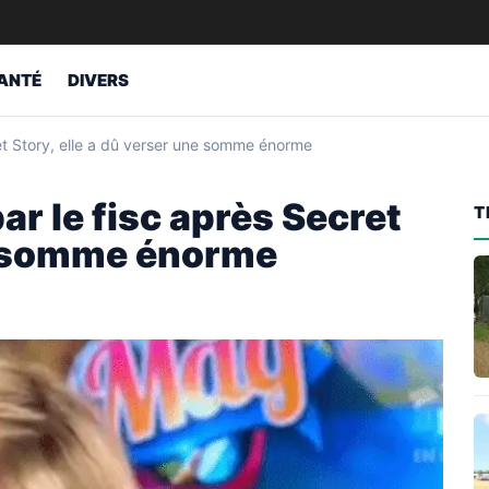
ANTÉ
DIVERS
et Story, elle a dû verser une somme énorme
ar le fisc après Secret
T
ne somme énorme