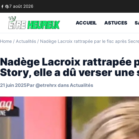
Skip to content
7 août 2026
ACCUEIL
ASTUCES
S
Home
/
Actualités
/
Nadège Lacroix rattrapée par le fisc après Secr
Nadège Lacroix rattrapée p
Story, elle a dû verser u
21 juin 2025
Par
@etrehrx
dans
Actualités