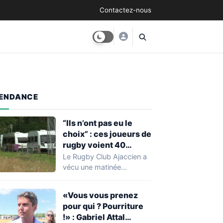
Contactez-nous
ENDANCE
“Ils n’ont pas eu le
choix” : ces joueurs de
rugby voient 40
caravanes de gens du
Le Rugby Club Ajaccien a
voyage s’installer
vécu une matinée
dans leur stade, ils les
particulièrement
délogent en moins d’1
mouvementée après la
«Vous vous prenez
découverte d'une…
heure
pour qui ? Pourriture
!» : Gabriel Attal