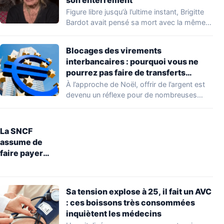
Figure libre jusqu’à l’ultime instant, Brigitte
Bardot avait pensé sa mort avec la même…
Blocages des virements
interbancaires : pourquoi vous ne
pourrez pas faire de transferts
jusqu’à lundi 29 décembre
À l’approche de Noël, offrir de l’argent est
devenu un réflexe pour de nombreuses…
La SNCF
assume de
faire payer
entre 5 et 10
euros la
restitution
Sa tension explose à 25, il fait un AVC
d’objets
: ces boissons très consommées
perdus dans le
inquiètent les médecins
train