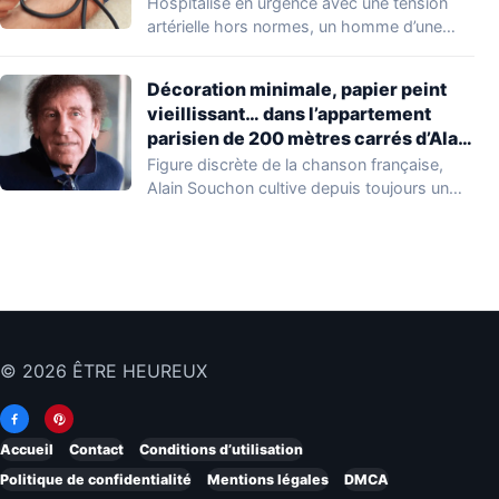
Hospitalisé en urgence avec une tension
artérielle hors normes, un homme d’une
cinquantaine d’années…
Décoration minimale, papier peint
vieillissant… dans l’appartement
parisien de 200 mètres carrés d’Alain
Souchon
Figure discrète de la chanson française,
Alain Souchon cultive depuis toujours un
rapport intime…
© 2026 ÊTRE HEUREUX
Accueil
Contact
Conditions d’utilisation
Politique de confidentialité
Mentions légales
DMCA