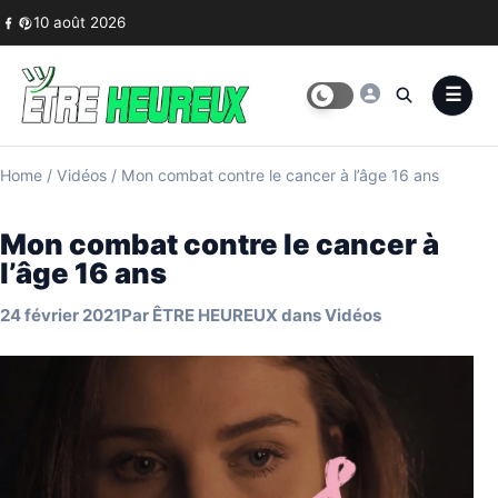
Skip to content
10 août 2026
Home
/
Vidéos
/
Mon combat contre le cancer à l’âge 16 ans
Mon combat contre le cancer à
l’âge 16 ans
24 février 2021
Par
ÊTRE HEUREUX
dans
Vidéos