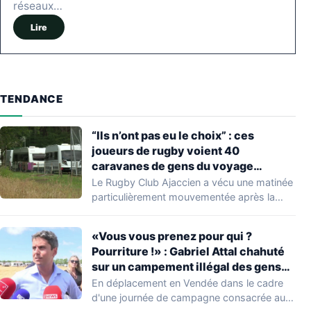
réseaux…
Lire
TENDANCE
“Ils n’ont pas eu le choix” : ces
joueurs de rugby voient 40
caravanes de gens du voyage
s’installer dans leur stade, ils les
Le Rugby Club Ajaccien a vécu une matinée
délogent en moins d’1 heure
particulièrement mouvementée après la
découverte d'une…
«Vous vous prenez pour qui ?
Pourriture !» : Gabriel Attal chahuté
sur un campement illégal des gens
du voyage
En déplacement en Vendée dans le cadre
d'une journée de campagne consacrée aux