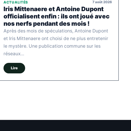
7 août 2026
ACTUALITÉS
Iris Mittenaere et Antoine Dupont
officialisent enfin : ils ont joué avec
nos nerfs pendant des mois !
Après des mois de spéculations, Antoine Dupont
et Iris Mittenaere ont choisi de ne plus entretenir
le mystère. Une publication commune sur les
réseaux…
Lire