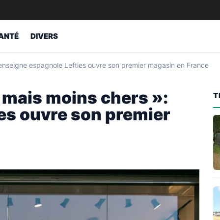
ANTÉ
DIVERS
’enseigne espagnole Lefties ouvre son premier magasin en France
 mais moins chers »:
T
ies ouvre son premier