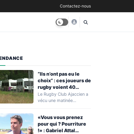
Contactez-nous
ENDANCE
“Ils n’ont pas eu le
choix” : ces joueurs de
rugby voient 40
caravanes de gens du
Le Rugby Club Ajaccien a
voyage s’installer
vécu une matinée
dans leur stade, ils les
particulièrement
délogent en moins d’1
mouvementée après la
«Vous vous prenez
découverte d'une…
heure
pour qui ? Pourriture
!» : Gabriel Attal