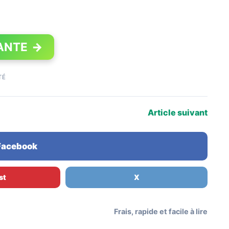
ANTE
→
TÉ
Article suivant
 Facebook
st
X
Frais, rapide et facile à lire