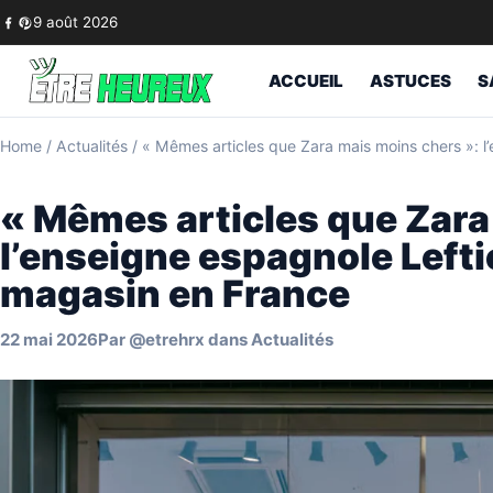
Skip to content
9 août 2026
ACCUEIL
ASTUCES
S
Home
/
Actualités
/
« Mêmes articles que Zara mais moins chers »: l
« Mêmes articles que Zara
l’enseigne espagnole Left
magasin en France
22 mai 2026
Par
@etrehrx
dans
Actualités