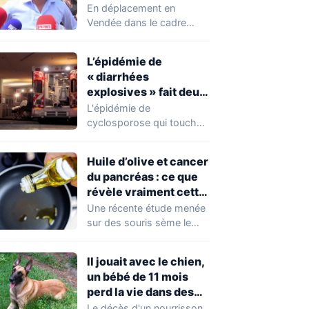
chahuté sur un
En déplacement en
campement illégal
Vendée dans le cadre
des gens du voyage
d'une journée de
campagne consacrée aux
L’épidémie de
occupations…
« diarrhées
explosives » fait deux
premiers morts
L'épidémie de
cyclosporose qui touche
actuellement les États-
Unis connaît une
Huile d’olive et cancer
aggravation. Les autorités
du pancréas : ce que
sanitaires…
révèle vraiment cette
étude avant de
Une récente étude menée
changer vos
sur des souris sème le
habitudes
doute autour de l'huile
d'olive,…
Il jouait avec le chien,
un bébé de 11 mois
perd la vie dans des
circonstances
Le décès d'un nourrisson