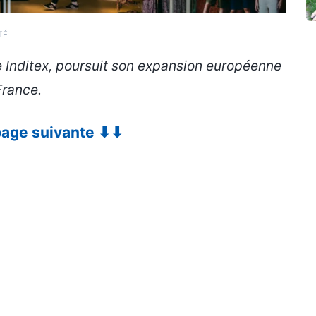
TÉ
e Inditex, poursuit son expansion européenne
France.
 page suivante ⬇⬇