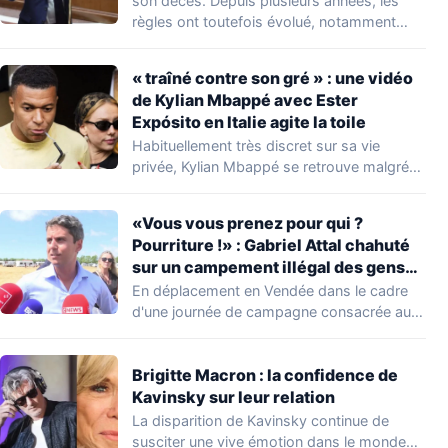
son décès. Depuis plusieurs années, les
règles ont toutefois évolué, notamment
concernant le seuil…
« traîné contre son gré » : une vidéo
de Kylian Mbappé avec Ester
Expósito en Italie agite la toile
Habituellement très discret sur sa vie
privée, Kylian Mbappé se retrouve malgré
lui au…
«Vous vous prenez pour qui ?
Pourriture !» : Gabriel Attal chahuté
sur un campement illégal des gens
du voyage
En déplacement en Vendée dans le cadre
d'une journée de campagne consacrée aux
occupations…
Brigitte Macron : la confidence de
Kavinsky sur leur relation
La disparition de Kavinsky continue de
susciter une vive émotion dans le monde