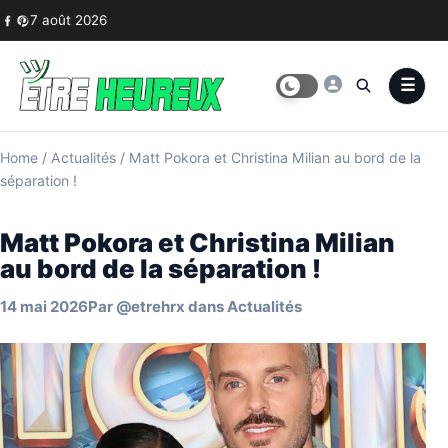
Skip to content
7 août 2026
Home
/
Actualités
/
Matt Pokora et Christina Milian au bord de la
séparation !
Matt Pokora et Christina Milian
au bord de la séparation !
14 mai 2026
Par
@etrehrx
dans
Actualités