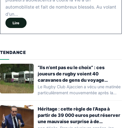
automobiliste et fait de nombreux blessés. Au volant
d'un…
Lire
TENDANCE
“Ils n’ont pas eu le choix” : ces
joueurs de rugby voient 40
caravanes de gens du voyage
s’installer dans leur stade, ils les
Le Rugby Club Ajaccien a vécu une matinée
délogent en moins d’1 heure
particulièrement mouvementée après la
découverte d'une…
Héritage : cette règle de l’Aspa à
partir de 39 000 euros peut réserver
une mauvaise surprise à de
nombreuses familles