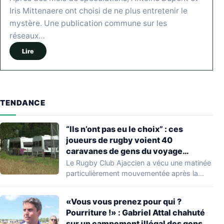
Iris Mittenaere ont choisi de ne plus entretenir le
mystère. Une publication commune sur les
réseaux…
Lire
TENDANCE
“Ils n’ont pas eu le choix” : ces
joueurs de rugby voient 40
caravanes de gens du voyage
s’installer dans leur stade, ils les
Le Rugby Club Ajaccien a vécu une matinée
délogent en moins d’1 heure
particulièrement mouvementée après la
découverte d'une…
«Vous vous prenez pour qui ?
Pourriture !» : Gabriel Attal chahuté
sur un campement illégal des gens