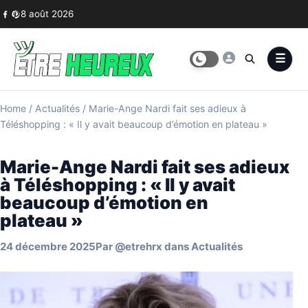
Skip to content
8 août 2026
Home
/
Actualités
/
Marie-Ange Nardi fait ses adieux à
Téléshopping : « Il y avait beaucoup d’émotion en plateau »
Marie-Ange Nardi fait ses adieux
à Téléshopping : « Il y avait
beaucoup d’émotion en
plateau »
24 décembre 2025
Par
@etrehrx
dans
Actualités