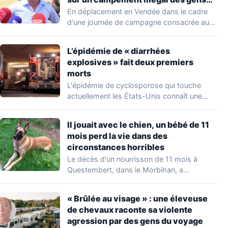
du voyage
En déplacement en Vendée dans le cadre
d'une journée de campagne consacrée aux
occupations…
L’épidémie de « diarrhées
explosives » fait deux premiers
morts
L'épidémie de cyclosporose qui touche
actuellement les États-Unis connaît une
aggravation. Les autorités sanitaires…
Il jouait avec le chien, un bébé de 11
mois perd la vie dans des
circonstances horribles
Le décès d'un nourrisson de 11 mois à
Questembert, dans le Morbihan, a
profondément…
« Brûlée au visage » : une éleveuse
de chevaux raconte sa violente
agression par des gens du voyage