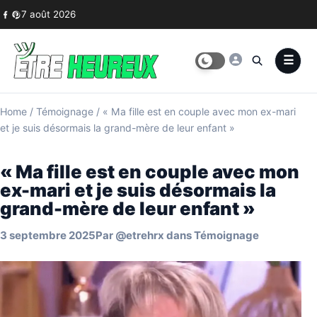
Skip to content
7 août 2026
Home
/
Témoignage
/
« Ma fille est en couple avec mon ex-mari
et je suis désormais la grand-mère de leur enfant »
« Ma fille est en couple avec mon
ex-mari et je suis désormais la
grand-mère de leur enfant »
3 septembre 2025
Par
@etrehrx
dans
Témoignage