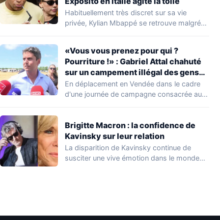
Expósito en Italie agite la toile
Habituellement très discret sur sa vie
privée, Kylian Mbappé se retrouve malgré
lui au…
«Vous vous prenez pour qui ?
Pourriture !» : Gabriel Attal chahuté
sur un campement illégal des gens
du voyage
En déplacement en Vendée dans le cadre
d'une journée de campagne consacrée aux
occupations…
Brigitte Macron : la confidence de
Kavinsky sur leur relation
La disparition de Kavinsky continue de
susciter une vive émotion dans le monde
de…