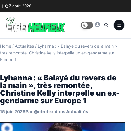
Skip to content
7 août 2026
Home
/
Actualités
/
Lyhanna : « Balayé du revers de la main »,
très remontée, Christine Kelly interpelle un ex-gendarme sur
Europe 1
Lyhanna : « Balayé du revers de
la main », très remontée,
Christine Kelly interpelle un ex-
gendarme sur Europe 1
15 juin 2026
Par
@etrehrx
dans
Actualités