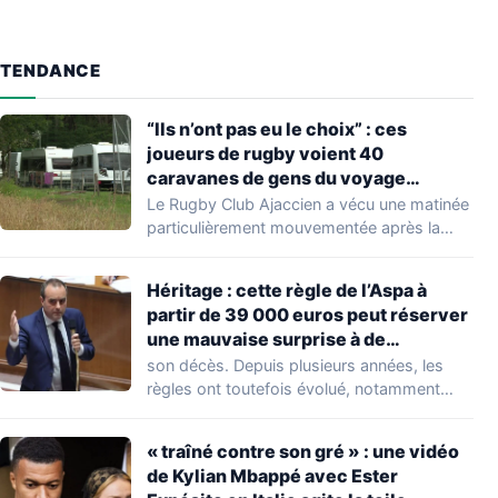
TENDANCE
“Ils n’ont pas eu le choix” : ces
joueurs de rugby voient 40
caravanes de gens du voyage
s’installer dans leur stade, ils les
Le Rugby Club Ajaccien a vécu une matinée
délogent en moins d’1 heure
particulièrement mouvementée après la
découverte d'une…
Héritage : cette règle de l’Aspa à
partir de 39 000 euros peut réserver
une mauvaise surprise à de
nombreuses familles
son décès. Depuis plusieurs années, les
règles ont toutefois évolué, notamment
concernant le seuil…
« traîné contre son gré » : une vidéo
de Kylian Mbappé avec Ester