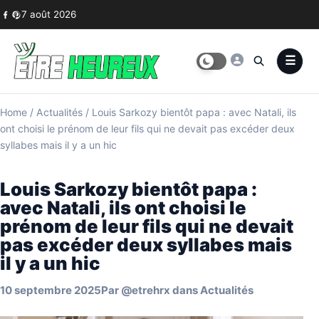
Skip to content
7 août 2026
Home
/
Actualités
/
Louis Sarkozy bientôt papa : avec Natali, ils
ont choisi le prénom de leur fils qui ne devait pas excéder deux
syllabes mais il y a un hic
Louis Sarkozy bientôt papa :
avec Natali, ils ont choisi le
prénom de leur fils qui ne devait
pas excéder deux syllabes mais
il y a un hic
10 septembre 2025
Par
@etrehrx
dans
Actualités