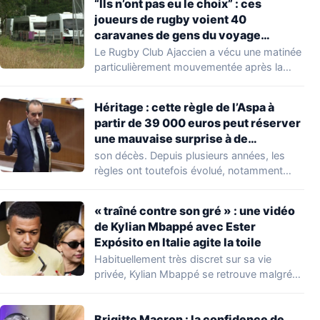
“Ils n’ont pas eu le choix” : ces
joueurs de rugby voient 40
caravanes de gens du voyage
s’installer dans leur stade, ils les
Le Rugby Club Ajaccien a vécu une matinée
délogent en moins d’1 heure
particulièrement mouvementée après la
découverte d'une…
Héritage : cette règle de l’Aspa à
partir de 39 000 euros peut réserver
une mauvaise surprise à de
nombreuses familles
son décès. Depuis plusieurs années, les
règles ont toutefois évolué, notamment
concernant le seuil…
« traîné contre son gré » : une vidéo
de Kylian Mbappé avec Ester
Expósito en Italie agite la toile
Habituellement très discret sur sa vie
privée, Kylian Mbappé se retrouve malgré
lui au…
Brigitte Macron : la confidence de