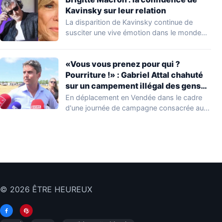
Kavinsky sur leur relation
La disparition de Kavinsky continue de
susciter une vive émotion dans le monde
de…
«Vous vous prenez pour qui ?
Pourriture !» : Gabriel Attal chahuté
sur un campement illégal des gens
du voyage
En déplacement en Vendée dans le cadre
d'une journée de campagne consacrée aux
occupations…
© 2026 ÊTRE HEUREUX