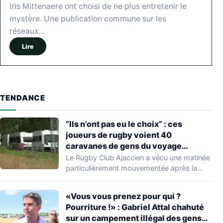
Iris Mittenaere ont choisi de ne plus entretenir le
mystère. Une publication commune sur les
réseaux…
Lire
TENDANCE
“Ils n’ont pas eu le choix” : ces
joueurs de rugby voient 40
caravanes de gens du voyage
s’installer dans leur stade, ils les
Le Rugby Club Ajaccien a vécu une matinée
délogent en moins d’1 heure
particulièrement mouvementée après la
découverte d'une…
«Vous vous prenez pour qui ?
Pourriture !» : Gabriel Attal chahuté
sur un campement illégal des gens