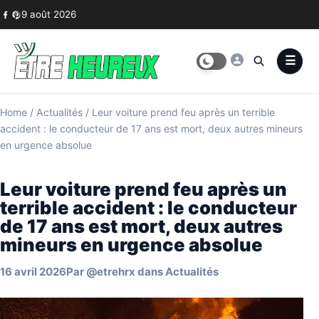
Skip to content
9 août 2026
Home
/
Actualités
/
Leur voiture prend feu après un terrible
accident : le conducteur de 17 ans est mort, deux autres mineurs
en urgence absolue
Leur voiture prend feu après un
terrible accident : le conducteur
de 17 ans est mort, deux autres
mineurs en urgence absolue
16 avril 2026
Par
@etrehrx
dans
Actualités