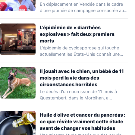
du voyage
En déplacement en Vendée dans le cadre
d'une journée de campagne consacrée aux
occupations…
L’épidémie de « diarrhées
explosives » fait deux premiers
morts
L'épidémie de cyclosporose qui touche
actuellement les États-Unis connaît une
aggravation. Les autorités sanitaires…
Il jouait avec le chien, un bébé de 11
mois perd la vie dans des
circonstances horribles
Le décès d'un nourrisson de 11 mois à
Questembert, dans le Morbihan, a
profondément…
Huile d’olive et cancer du pancréas :
ce que révèle vraiment cette étude
avant de changer vos habitudes