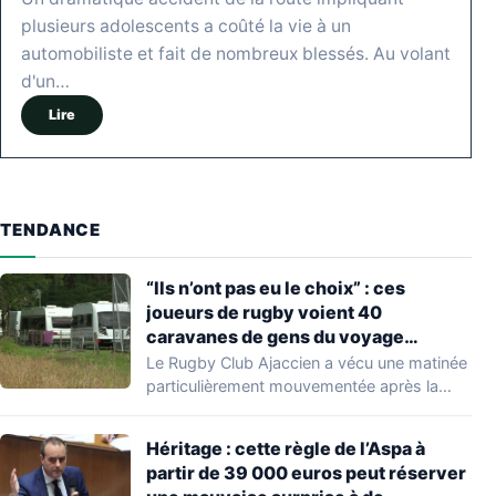
plusieurs adolescents a coûté la vie à un
automobiliste et fait de nombreux blessés. Au volant
d'un…
Lire
TENDANCE
“Ils n’ont pas eu le choix” : ces
joueurs de rugby voient 40
caravanes de gens du voyage
s’installer dans leur stade, ils les
Le Rugby Club Ajaccien a vécu une matinée
délogent en moins d’1 heure
particulièrement mouvementée après la
découverte d'une…
Héritage : cette règle de l’Aspa à
partir de 39 000 euros peut réserver