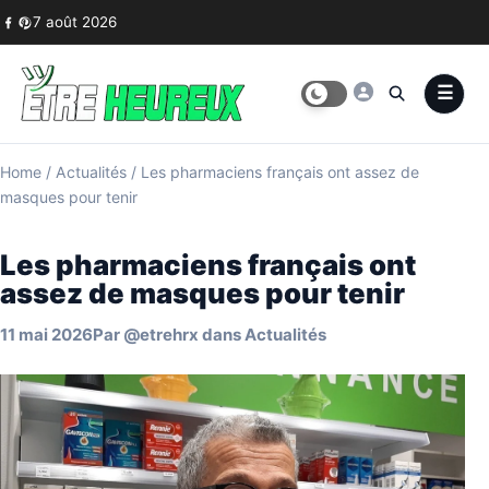
Skip to content
7 août 2026
Home
/
Actualités
/
Les pharmaciens français ont assez de
masques pour tenir
Les pharmaciens français ont
assez de masques pour tenir
11 mai 2026
Par
@etrehrx
dans
Actualités