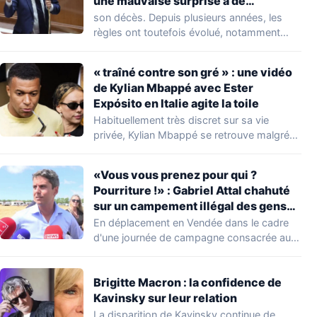
une mauvaise surprise à de
nombreuses familles
son décès. Depuis plusieurs années, les
règles ont toutefois évolué, notamment
concernant le seuil…
« traîné contre son gré » : une vidéo
de Kylian Mbappé avec Ester
Expósito en Italie agite la toile
Habituellement très discret sur sa vie
privée, Kylian Mbappé se retrouve malgré
lui au…
«Vous vous prenez pour qui ?
Pourriture !» : Gabriel Attal chahuté
sur un campement illégal des gens
du voyage
En déplacement en Vendée dans le cadre
d'une journée de campagne consacrée aux
occupations…
Brigitte Macron : la confidence de
Kavinsky sur leur relation
La disparition de Kavinsky continue de