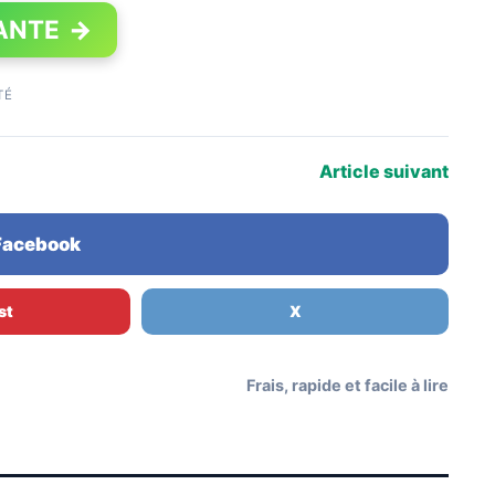
ANTE
→
TÉ
Article suivant
 Facebook
st
X
Frais, rapide et facile à lire