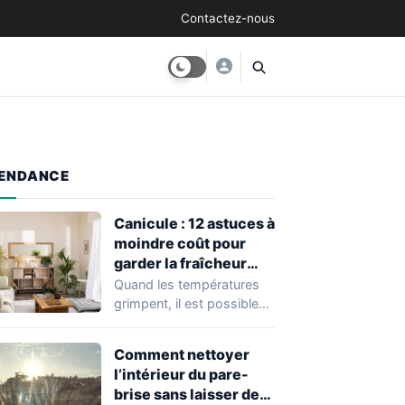
Contactez-nous
ENDANCE
Canicule : 12 astuces à
moindre coût pour
garder la fraîcheur
chez soi
Quand les températures
grimpent, il est possible
de préserver la fraîcheur
de son logement…
Comment nettoyer
l’intérieur du pare-
brise sans laisser de