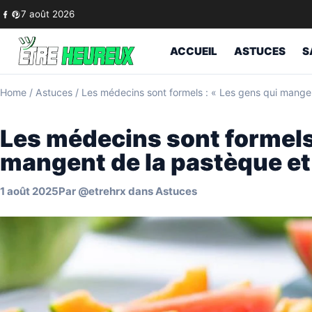
Skip to content
7 août 2026
ACCUEIL
ASTUCES
S
Home
/
Astuces
/
Les médecins sont formels : « Les gens qui mangen
Les médecins sont formels 
mangent de la pastèque et
1 août 2025
Par
@etrehrx
dans
Astuces