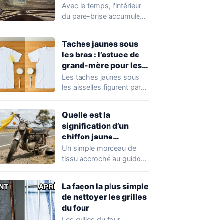
traces
Avec le temps, l'intérieur
du pare-brise accumule
un voile gras, des traces
de doigts,…
Taches jaunes sous
les bras : l’astuce de
grand-mère pour les
faire disparaître
Les taches jaunes sous
les aisselles figurent parmi
les marques les plus
difficiles à…
Quelle est la
signification d’un
chiffon jaune
accroché au guidon
Un simple morceau de
d’une moto ?
tissu accroché au guidon
d'une moto peut
transmettre un message…
La façon la plus simple
de nettoyer les grilles
du four
Les grilles du four