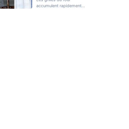
accumulent rapidement
des graisses cuites, des
résidus alimentaires et
des…