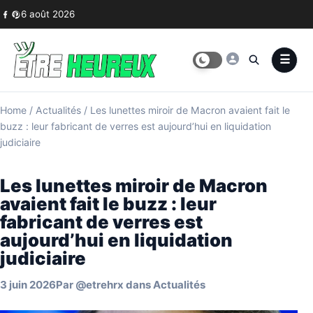
Skip to content
6 août 2026
Home
/
Actualités
/
Les lunettes miroir de Macron avaient fait le
buzz : leur fabricant de verres est aujourd’hui en liquidation
judiciaire
Les lunettes miroir de Macron
avaient fait le buzz : leur
fabricant de verres est
aujourd’hui en liquidation
judiciaire
3 juin 2026
Par
@etrehrx
dans
Actualités