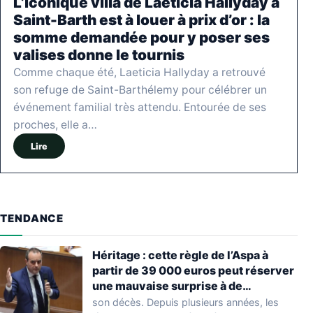
L’iconique villa de Laeticia Hallyday à
Saint-Barth est à louer à prix d’or : la
somme demandée pour y poser ses
valises donne le tournis
Comme chaque été, Laeticia Hallyday a retrouvé
son refuge de Saint-Barthélemy pour célébrer un
événement familial très attendu. Entourée de ses
proches, elle a…
Lire
TENDANCE
Héritage : cette règle de l’Aspa à
partir de 39 000 euros peut réserver
une mauvaise surprise à de
nombreuses familles
son décès. Depuis plusieurs années, les