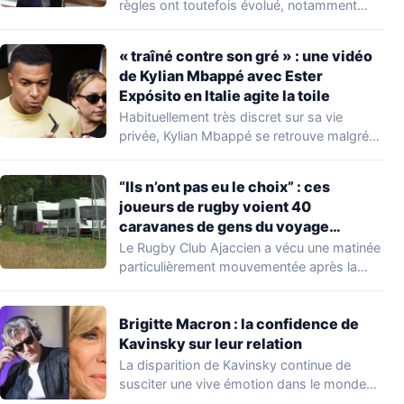
règles ont toutefois évolué, notamment
concernant le seuil…
« traîné contre son gré » : une vidéo
de Kylian Mbappé avec Ester
Expósito en Italie agite la toile
Habituellement très discret sur sa vie
privée, Kylian Mbappé se retrouve malgré
lui au…
“Ils n’ont pas eu le choix” : ces
joueurs de rugby voient 40
caravanes de gens du voyage
s’installer dans leur stade, ils les
Le Rugby Club Ajaccien a vécu une matinée
délogent en moins d’1 heure
particulièrement mouvementée après la
découverte d'une…
Brigitte Macron : la confidence de
Kavinsky sur leur relation
La disparition de Kavinsky continue de
susciter une vive émotion dans le monde
de…