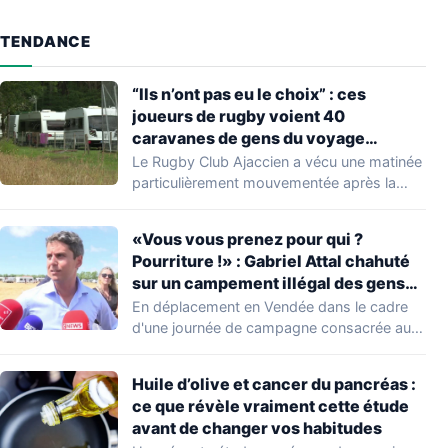
TENDANCE
“Ils n’ont pas eu le choix” : ces
joueurs de rugby voient 40
caravanes de gens du voyage
s’installer dans leur stade, ils les
Le Rugby Club Ajaccien a vécu une matinée
délogent en moins d’1 heure
particulièrement mouvementée après la
découverte d'une…
«Vous vous prenez pour qui ?
Pourriture !» : Gabriel Attal chahuté
sur un campement illégal des gens
du voyage
En déplacement en Vendée dans le cadre
d'une journée de campagne consacrée aux
occupations…
Huile d’olive et cancer du pancréas :
ce que révèle vraiment cette étude
avant de changer vos habitudes