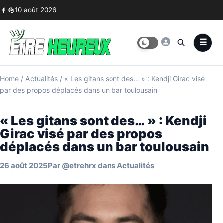
Skip to content
10 août 2026
Home
/
Actualités
/
« Les gitans sont des… » : Kendji Girac visé
par des propos déplacés dans un bar toulousain
« Les gitans sont des… » : Kendji
Girac visé par des propos
déplacés dans un bar toulousain
26 août 2025
Par
@etrehrx
dans
Actualités