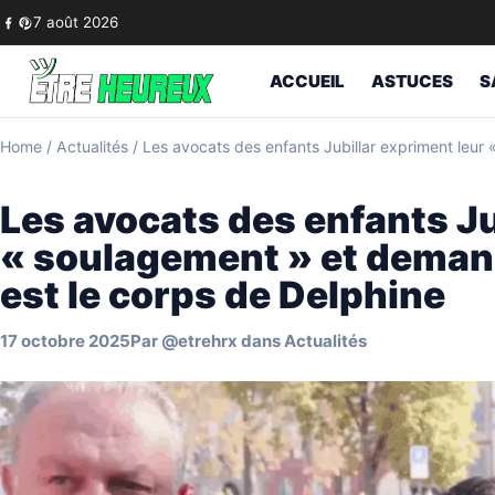
Skip to content
7 août 2026
ACCUEIL
ASTUCES
S
Home
/
Actualités
/
Les avocats des enfants Jubillar expriment leur
Les avocats des enfants Ju
« soulagement » et demand
est le corps de Delphine
17 octobre 2025
Par
@etrehrx
dans
Actualités