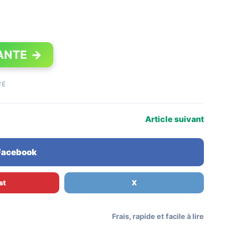
ANTE
→
TÉ
Article suivant
 Facebook
st
X
Frais, rapide et facile à lire