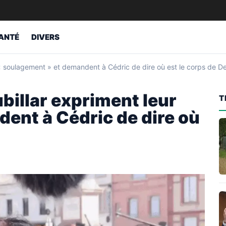
ANTÉ
DIVERS
 « soulagement » et demandent à Cédric de dire où est le corps de D
billar expriment leur
T
ent à Cédric de dire où