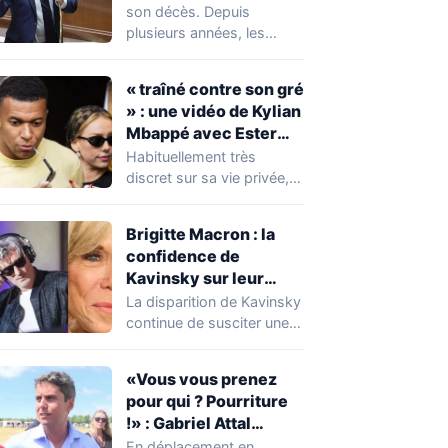
réserver une
son décès. Depuis
mauvaise surprise à
plusieurs années, les
de nombreuses
règles ont toutefois
familles
évolué, notamment
« traîné contre son gré
concernant le seuil…
» : une vidéo de Kylian
Mbappé avec Ester
Expósito en Italie agite
Habituellement très
la toile
discret sur sa vie privée,
Kylian Mbappé se retrouve
malgré lui au…
Brigitte Macron : la
confidence de
Kavinsky sur leur
relation
La disparition de Kavinsky
continue de susciter une
vive émotion dans le
monde de…
«Vous vous prenez
pour qui ? Pourriture
!» : Gabriel Attal
chahuté sur un
En déplacement en