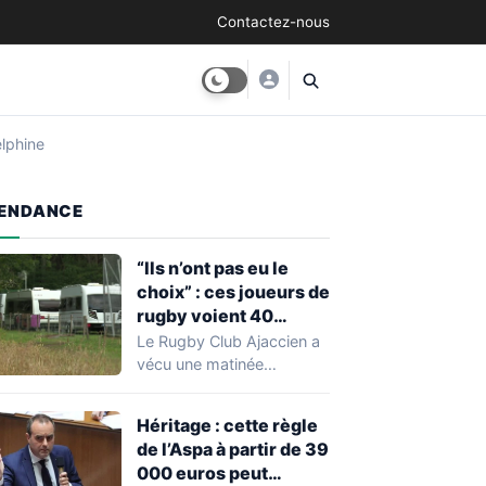
Contactez-nous
elphine
ENDANCE
“Ils n’ont pas eu le
choix” : ces joueurs de
rugby voient 40
caravanes de gens du
Le Rugby Club Ajaccien a
voyage s’installer
vécu une matinée
dans leur stade, ils les
particulièrement
délogent en moins d’1
mouvementée après la
Héritage : cette règle
découverte d'une…
heure
de l’Aspa à partir de 39
000 euros peut