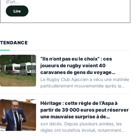
d'un…
Lire
TENDANCE
“Ils n’ont pas eu le choix” : ces
joueurs de rugby voient 40
caravanes de gens du voyage
s’installer dans leur stade, ils les
Le Rugby Club Ajaccien a vécu une matinée
délogent en moins d’1 heure
particulièrement mouvementée après la
découverte d'une…
Héritage : cette règle de l’Aspa à
partir de 39 000 euros peut réserver
une mauvaise surprise à de
nombreuses familles
son décès. Depuis plusieurs années, les
règles ont toutefois évolué, notamment
concernant le seuil…