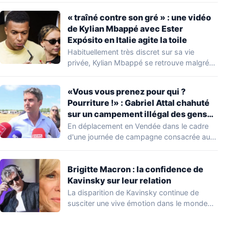
« traîné contre son gré » : une vidéo
de Kylian Mbappé avec Ester
Expósito en Italie agite la toile
Habituellement très discret sur sa vie
privée, Kylian Mbappé se retrouve malgré
lui au…
«Vous vous prenez pour qui ?
Pourriture !» : Gabriel Attal chahuté
sur un campement illégal des gens
du voyage
En déplacement en Vendée dans le cadre
d'une journée de campagne consacrée aux
occupations…
Brigitte Macron : la confidence de
Kavinsky sur leur relation
La disparition de Kavinsky continue de
susciter une vive émotion dans le monde
de…