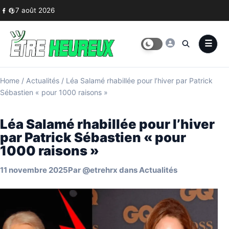
Skip to content
7 août 2026
Home
/
Actualités
/
Léa Salamé rhabillée pour l’hiver par Patrick
Sébastien « pour 1000 raisons »
Léa Salamé rhabillée pour l’hiver
par Patrick Sébastien « pour
1000 raisons »
11 novembre 2025
Par
@etrehrx
dans
Actualités