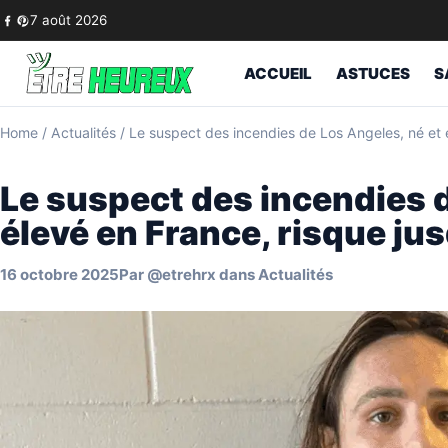
Skip to content
7 août 2026
ACCUEIL
ASTUCES
S
Home
/
Actualités
/
Le suspect des incendies de Los Angeles, né et 
Le suspect des incendies d
élevé en France, risque ju
16 octobre 2025
Par
@etrehrx
dans
Actualités