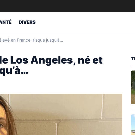
ANTÉ
DIVERS
élevé en France, risque jusqu’à…
e Los Angeles, né et
T
squ’à…