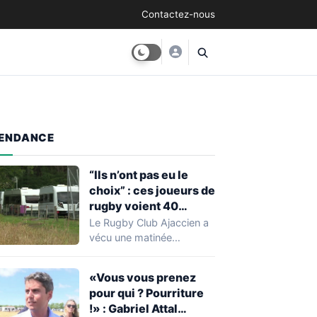
Contactez-nous
ENDANCE
“Ils n’ont pas eu le
choix” : ces joueurs de
rugby voient 40
caravanes de gens du
Le Rugby Club Ajaccien a
voyage s’installer
vécu une matinée
dans leur stade, ils les
particulièrement
délogent en moins d’1
mouvementée après la
«Vous vous prenez
découverte d'une…
heure
pour qui ? Pourriture
!» : Gabriel Attal