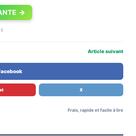
ANTE
→
TÉ
Article suivant
 Facebook
st
X
Frais, rapide et facile à lire