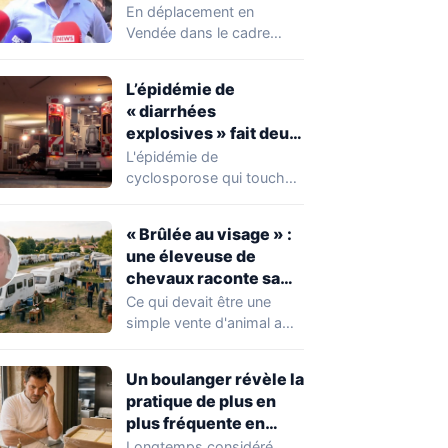
chahuté sur un
En déplacement en
campement illégal
Vendée dans le cadre
des gens du voyage
d'une journée de
campagne consacrée aux
L’épidémie de
occupations…
« diarrhées
explosives » fait deux
premiers morts
L'épidémie de
cyclosporose qui touche
actuellement les États-
Unis connaît une
« Brûlée au visage » :
aggravation. Les autorités
une éleveuse de
sanitaires…
chevaux raconte sa
violente agression par
Ce qui devait être une
des gens du voyage
simple vente d'animal a
tourné au drame en
Mayenne.…
Un boulanger révèle la
pratique de plus en
plus fréquente en
boulangerie-
Longtemps considéré