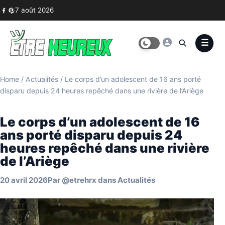
Skip to content
7 août 2026
Home
/
Actualités
/
Le corps d’un adolescent de 16 ans porté
disparu depuis 24 heures repêché dans une rivière de l’Ariège
Le corps d’un adolescent de 16
ans porté disparu depuis 24
heures repêché dans une rivière
de l’Ariège
20 avril 2026
Par
@etrehrx
dans
Actualités