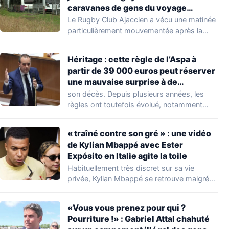
caravanes de gens du voyage
s’installer dans leur stade, ils les
Le Rugby Club Ajaccien a vécu une matinée
délogent en moins d’1 heure
particulièrement mouvementée après la
découverte d'une…
Héritage : cette règle de l’Aspa à
partir de 39 000 euros peut réserver
une mauvaise surprise à de
nombreuses familles
son décès. Depuis plusieurs années, les
règles ont toutefois évolué, notamment
concernant le seuil…
« traîné contre son gré » : une vidéo
de Kylian Mbappé avec Ester
Expósito en Italie agite la toile
Habituellement très discret sur sa vie
privée, Kylian Mbappé se retrouve malgré
lui au…
«Vous vous prenez pour qui ?
Pourriture !» : Gabriel Attal chahuté