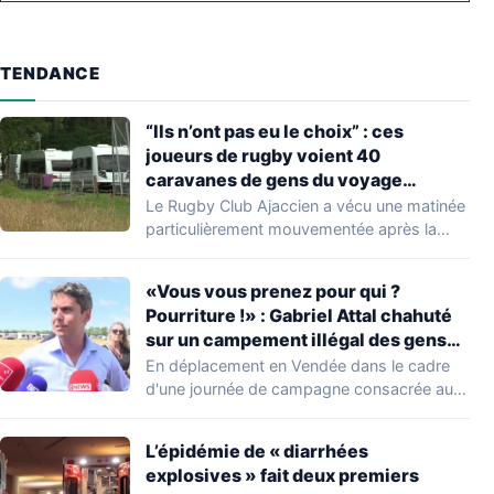
TENDANCE
“Ils n’ont pas eu le choix” : ces
joueurs de rugby voient 40
caravanes de gens du voyage
s’installer dans leur stade, ils les
Le Rugby Club Ajaccien a vécu une matinée
délogent en moins d’1 heure
particulièrement mouvementée après la
découverte d'une…
«Vous vous prenez pour qui ?
Pourriture !» : Gabriel Attal chahuté
sur un campement illégal des gens
du voyage
En déplacement en Vendée dans le cadre
d'une journée de campagne consacrée aux
occupations…
L’épidémie de « diarrhées
explosives » fait deux premiers