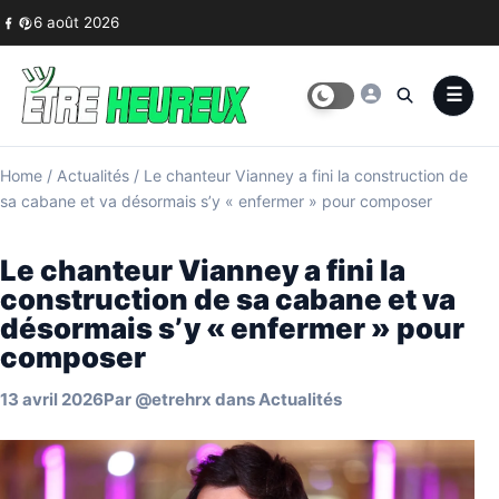
Skip to content
6 août 2026
Home
/
Actualités
/
Le chanteur Vianney a fini la construction de
sa cabane et va désormais s’y « enfermer » pour composer
Le chanteur Vianney a fini la
construction de sa cabane et va
désormais s’y « enfermer » pour
composer
13 avril 2026
Par
@etrehrx
dans
Actualités