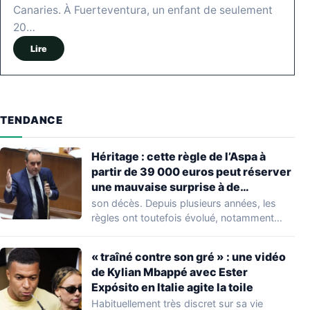
Canaries. À Fuerteventura, un enfant de seulement
20…
Lire
TENDANCE
Héritage : cette règle de l’Aspa à
partir de 39 000 euros peut réserver
une mauvaise surprise à de
nombreuses familles
son décès. Depuis plusieurs années, les
règles ont toutefois évolué, notamment
concernant le seuil…
« traîné contre son gré » : une vidéo
de Kylian Mbappé avec Ester
Expósito en Italie agite la toile
Habituellement très discret sur sa vie