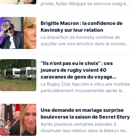
privée, Kylian Mbappé se retrouve malgré
lui au…
Brigitte Macron : la confidence de
Kavinsky sur leur relation
La disparition de Kavinsky continue de
susciter une vive émotion dans le monde
de…
“Ils n’ont pas eu le choix” : ces
joueurs de rugby voient 40
caravanes de gens du voyage
s’installer dans leur stade, ils les
Le Rugby Club Ajaccien a vécu une matinée
délogent en moins d’1 heure
particulièrement mouvementée après la
découverte d'une…
Une demande en mariage surprise
bouleverse la saison de Secret Story
Après plusieurs semaines passées à
dissimuler leur relation dans la Maison des
Secrets, Arthur…