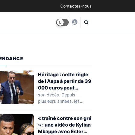
Contactez-nous
ENDANCE
Héritage : cette règle
de l’Aspa à partir de 39
000 euros peut
réserver une
son décès. Depuis
mauvaise surprise à
plusieurs années, les
de nombreuses
règles ont toutefois
familles
évolué, notamment
« traîné contre son gré
concernant le seuil…
» : une vidéo de Kylian
Mbappé avec Ester