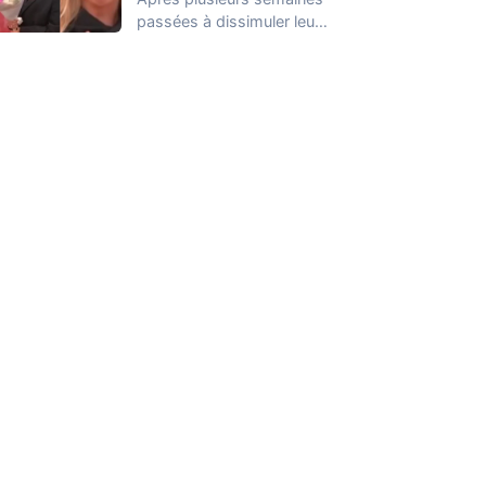
passées à dissimuler leur
relation dans la Maison
des Secrets, Arthur…