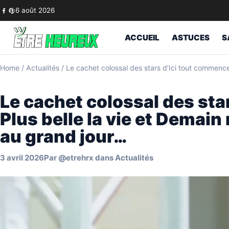
Skip to content
6 août 2026
ACCUEIL
ASTUCES
S
Home
/
Actualités
/
Le cachet colossal des stars d’Ici tout commence
Le cachet colossal des sta
Plus belle la vie et Demain
au grand jour…
3 avril 2026
Par
@etrehrx
dans
Actualités