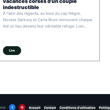
vacances corses d’un couple
indestructible
À l'abri des regards, au bout du cap Nègre,
Nicolas Sarkozy et Carla Bruni retrouvent chaque
été un lieu devenu leur véritable refuge. Loin…
Lire
nous
Accueil
Contact
Conditions d’utilisation
Politiq