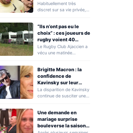
Expósito en Italie agite
Habituellement très
la toile
discret sur sa vie privée,
Kylian Mbappé se retrouve
malgré lui au…
“Ils n’ont pas eu le
choix” : ces joueurs de
rugby voient 40
caravanes de gens du
Le Rugby Club Ajaccien a
voyage s’installer
vécu une matinée
dans leur stade, ils les
particulièrement
délogent en moins d’1
mouvementée après la
Brigitte Macron : la
découverte d'une…
heure
confidence de
Kavinsky sur leur
relation
La disparition de Kavinsky
continue de susciter une
vive émotion dans le
monde de…
Une demande en
mariage surprise
bouleverse la saison
de Secret Story
Après plusieurs semaines