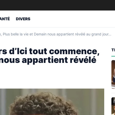
ANTÉ
DIVERS
, Plus belle la vie et Demain nous appartient révélé au grand jour…
rs d’Ici tout commence,
T
 nous appartient révélé