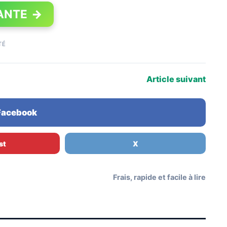
ANTE
→
TÉ
Article suivant
 Facebook
st
X
Frais, rapide et facile à lire