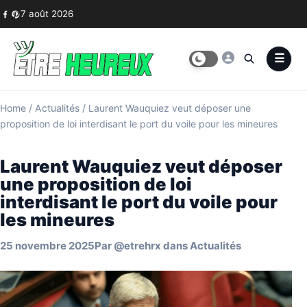
Skip to content
7 août 2026
Home
/
Actualités
/
Laurent Wauquiez veut déposer une
proposition de loi interdisant le port du voile pour les mineures
Laurent Wauquiez veut déposer
une proposition de loi
interdisant le port du voile pour
les mineures
25 novembre 2025
Par
@etrehrx
dans
Actualités