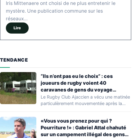
Iris Mittenaere ont choisi de ne plus entretenir le
mystère. Une publication commune sur les
réseaux…
Lire
TENDANCE
“Ils n’ont pas eu le choix” : ces
joueurs de rugby voient 40
caravanes de gens du voyage
s’installer dans leur stade, ils les
Le Rugby Club Ajaccien a vécu une matinée
délogent en moins d’1 heure
particulièrement mouvementée après la
découverte d'une…
«Vous vous prenez pour qui ?
Pourriture !» : Gabriel Attal chahuté
sur un campement illégal des gens