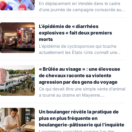
du voyage
En déplacement en Vendée dans le cadre
d'une journée de campagne consacrée aux
occupations…
L’épidémie de « diarrhées
explosives » fait deux premiers
morts
L'épidémie de cyclosporose qui touche
actuellement les États-Unis connaît une
aggravation. Les autorités sanitaires…
« Brûlée au visage » : une éleveuse
de chevaux raconte sa violente
agression par des gens du voyage
Ce qui devait être une simple vente d'animal
a tourné au drame en Mayenne.…
Un boulanger révèle la pratique de
plus en plus fréquente en
boulangerie-pâtisserie qui l’inquiète
Longtemps considéré comme l'un des