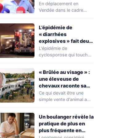
chahuté sur un
En déplacement en
campement illégal
Vendée dans le cadre
des gens du voyage
d'une journée de
campagne consacrée aux
L’épidémie de
occupations…
« diarrhées
explosives » fait deux
premiers morts
L'épidémie de
cyclosporose qui touche
actuellement les États-
Unis connaît une
« Brûlée au visage » :
aggravation. Les autorités
une éleveuse de
sanitaires…
chevaux raconte sa
violente agression par
Ce qui devait être une
des gens du voyage
simple vente d'animal a
tourné au drame en
Mayenne.…
Un boulanger révèle la
pratique de plus en
plus fréquente en
boulangerie-
Longtemps considéré