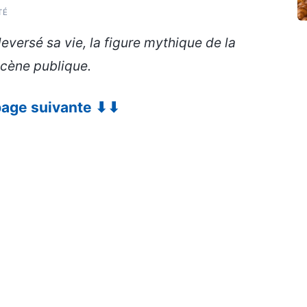
TÉ
leversé sa vie, la figure mythique de la
scène publique.
 page suivante ⬇⬇