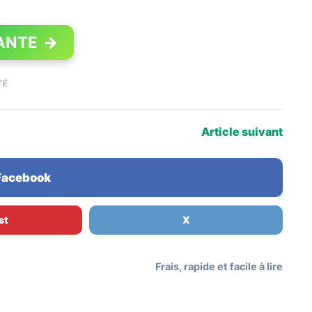
ANTE
→
TÉ
Article suivant
 Facebook
st
X
Frais, rapide et facile à lire