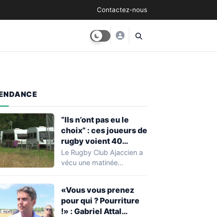
Contactez-nous
ENDANCE
“Ils n’ont pas eu le
choix” : ces joueurs de
rugby voient 40
caravanes de gens du
Le Rugby Club Ajaccien a
voyage s’installer
vécu une matinée
dans leur stade, ils les
particulièrement
délogent en moins d’1
mouvementée après la
«Vous vous prenez
découverte d'une…
heure
pour qui ? Pourriture
!» : Gabriel Attal