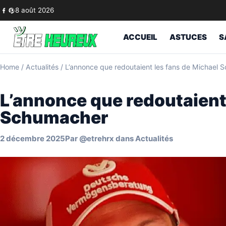
Skip to content
8 août 2026
ACCUEIL
ASTUCES
S
Home
/
Actualités
/
L’annonce que redoutaient les fans de Michael
L’annonce que redoutaient
Schumacher
2 décembre 2025
Par
@etrehrx
dans
Actualités