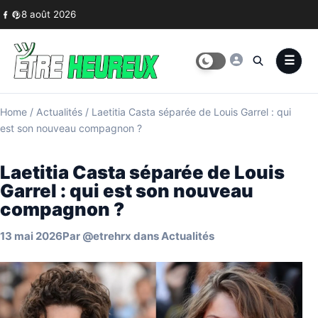
Skip to content
8 août 2026
Home
/
Actualités
/
Laetitia Casta séparée de Louis Garrel : qui
est son nouveau compagnon ?
Laetitia Casta séparée de Louis
Garrel : qui est son nouveau
compagnon ?
13 mai 2026
Par
@etrehrx
dans
Actualités