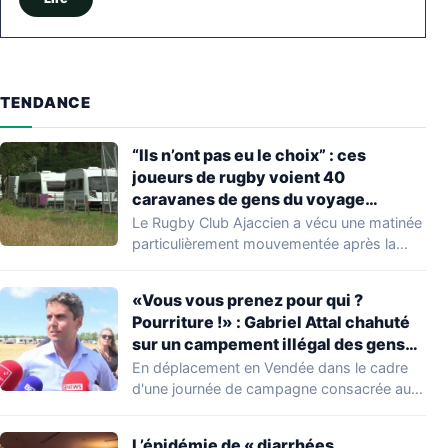
TENDANCE
“Ils n’ont pas eu le choix” : ces
joueurs de rugby voient 40
caravanes de gens du voyage
s’installer dans leur stade, ils les
Le Rugby Club Ajaccien a vécu une matinée
délogent en moins d’1 heure
particulièrement mouvementée après la
découverte d'une…
«Vous vous prenez pour qui ?
Pourriture !» : Gabriel Attal chahuté
sur un campement illégal des gens
du voyage
En déplacement en Vendée dans le cadre
d'une journée de campagne consacrée aux
occupations…
L’épidémie de « diarrhées