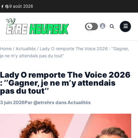
Skip to content
9 août 2026
Home
/
Actualités
/
Lady O remporte The Voice 2026 : ’’Gagner,
je ne m’y attendais pas du tout’’
Lady O remporte The Voice 2026
: ’’Gagner, je ne m’y attendais
pas du tout’’
3 juin 2026
Par
@etrehrx
dans
Actualités