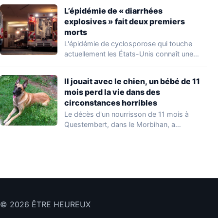
L’épidémie de « diarrhées
explosives » fait deux premiers
morts
L'épidémie de cyclosporose qui touche
actuellement les États-Unis connaît une
aggravation. Les autorités sanitaires…
Il jouait avec le chien, un bébé de 11
mois perd la vie dans des
circonstances horribles
Le décès d'un nourrisson de 11 mois à
Questembert, dans le Morbihan, a
profondément…
© 2026 ÊTRE HEUREUX