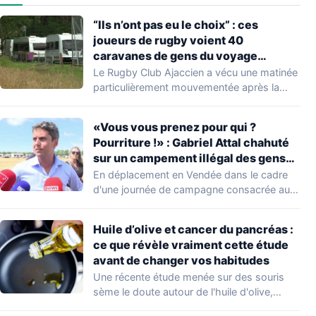
“Ils n’ont pas eu le choix” : ces
joueurs de rugby voient 40
caravanes de gens du voyage
s’installer dans leur stade, ils les
Le Rugby Club Ajaccien a vécu une matinée
délogent en moins d’1 heure
particulièrement mouvementée après la
découverte d'une…
«Vous vous prenez pour qui ?
Pourriture !» : Gabriel Attal chahuté
sur un campement illégal des gens
du voyage
En déplacement en Vendée dans le cadre
d'une journée de campagne consacrée aux
occupations…
Huile d’olive et cancer du pancréas :
ce que révèle vraiment cette étude
avant de changer vos habitudes
Une récente étude menée sur des souris
sème le doute autour de l'huile d'olive,…