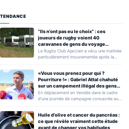
TENDANCE
“Ils n’ont pas eu le choix” : ces
joueurs de rugby voient 40
caravanes de gens du voyage
s’installer dans leur stade, ils les
Le Rugby Club Ajaccien a vécu une matinée
délogent en moins d’1 heure
particulièrement mouvementée après la
découverte d'une…
«Vous vous prenez pour qui ?
Pourriture !» : Gabriel Attal chahuté
sur un campement illégal des gens
du voyage
En déplacement en Vendée dans le cadre
d'une journée de campagne consacrée aux
occupations…
Huile d’olive et cancer du pancréas :
ce que révèle vraiment cette étude
avant de changer vos habitudes