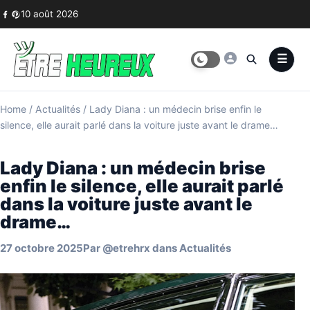
Skip to content
10 août 2026
Home
/
Actualités
/
Lady Diana : un médecin brise enfin le
silence, elle aurait parlé dans la voiture juste avant le drame…
Lady Diana : un médecin brise
enfin le silence, elle aurait parlé
dans la voiture juste avant le
drame…
27 octobre 2025
Par
@etrehrx
dans
Actualités