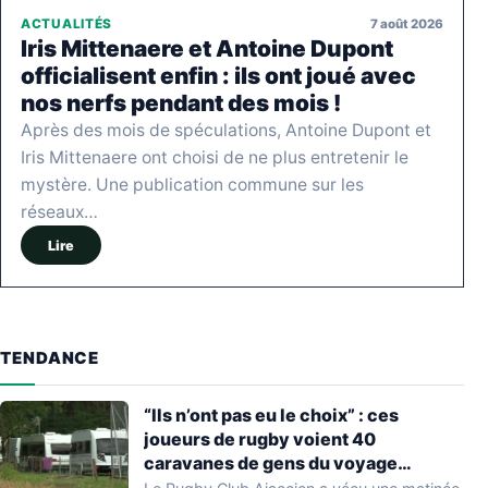
7 août 2026
ACTUALITÉS
Iris Mittenaere et Antoine Dupont
officialisent enfin : ils ont joué avec
nos nerfs pendant des mois !
Après des mois de spéculations, Antoine Dupont et
Iris Mittenaere ont choisi de ne plus entretenir le
mystère. Une publication commune sur les
réseaux…
Lire
TENDANCE
“Ils n’ont pas eu le choix” : ces
joueurs de rugby voient 40
caravanes de gens du voyage
s’installer dans leur stade, ils les