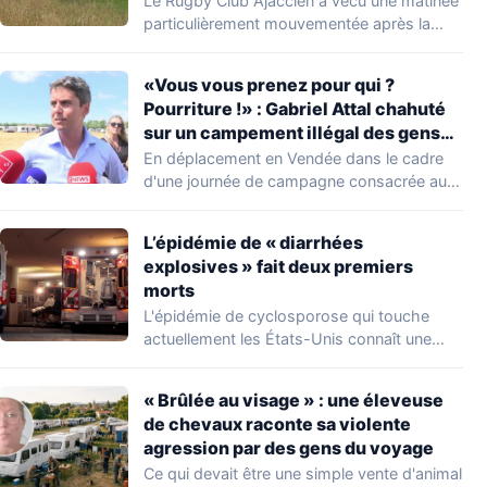
Le Rugby Club Ajaccien a vécu une matinée
délogent en moins d’1 heure
particulièrement mouvementée après la
découverte d'une…
«Vous vous prenez pour qui ?
Pourriture !» : Gabriel Attal chahuté
sur un campement illégal des gens
du voyage
En déplacement en Vendée dans le cadre
d'une journée de campagne consacrée aux
occupations…
L’épidémie de « diarrhées
explosives » fait deux premiers
morts
L'épidémie de cyclosporose qui touche
actuellement les États-Unis connaît une
aggravation. Les autorités sanitaires…
« Brûlée au visage » : une éleveuse
de chevaux raconte sa violente
agression par des gens du voyage
Ce qui devait être une simple vente d'animal