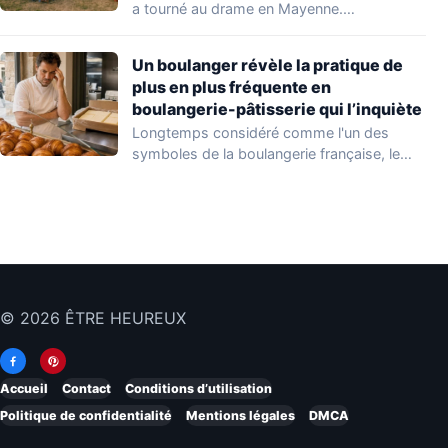
a tourné au drame en Mayenne.…
Un boulanger révèle la pratique de
plus en plus fréquente en
boulangerie-pâtisserie qui l’inquiète
Longtemps considéré comme l'un des
symboles de la boulangerie française, le
croissant « au…
© 2026 ÊTRE HEUREUX
Accueil
Contact
Conditions d’utilisation
Politique de confidentialité
Mentions légales
DMCA