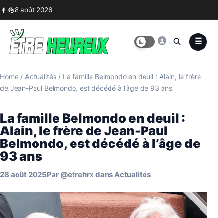
Skip to content
8 août 2026
Home
/
Actualités
/
La famille Belmondo en deuil : Alain, le frère
de Jean-Paul Belmondo, est décédé à l’âge de 93 ans
La famille Belmondo en deuil :
Alain, le frère de Jean-Paul
Belmondo, est décédé à l’âge de
93 ans
28 août 2025
Par
@etrehrx
dans
Actualités