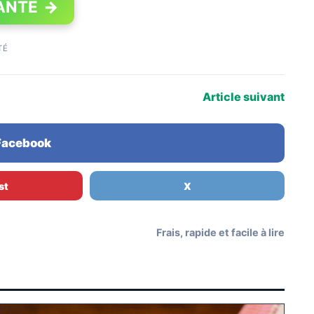
ANTE
→
TÉ
Article suivant
 Facebook
st
X
Frais, rapide et facile à lire