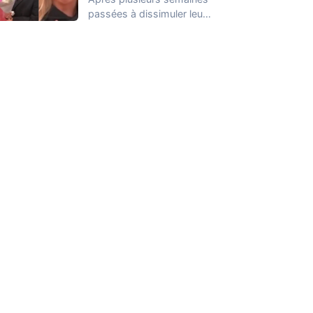
passées à dissimuler leur
relation dans la Maison
des Secrets, Arthur…