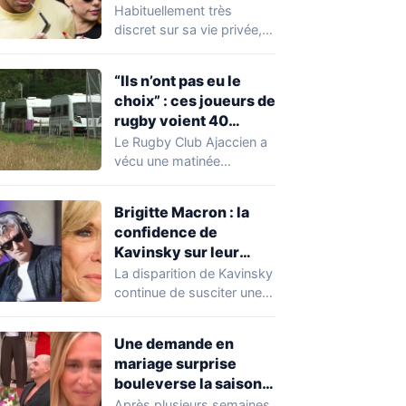
Expósito en Italie agite
Habituellement très
la toile
discret sur sa vie privée,
Kylian Mbappé se retrouve
malgré lui au…
“Ils n’ont pas eu le
choix” : ces joueurs de
rugby voient 40
caravanes de gens du
Le Rugby Club Ajaccien a
voyage s’installer
vécu une matinée
dans leur stade, ils les
particulièrement
délogent en moins d’1
mouvementée après la
Brigitte Macron : la
découverte d'une…
heure
confidence de
Kavinsky sur leur
relation
La disparition de Kavinsky
continue de susciter une
vive émotion dans le
monde de…
Une demande en
mariage surprise
bouleverse la saison
de Secret Story
Après plusieurs semaines