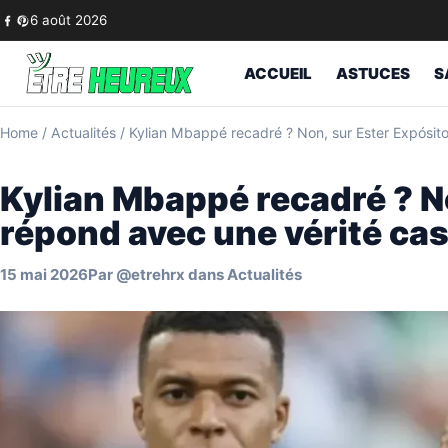
Skip to content
6 août 2026
ACCUEIL
ASTUCES
S
Home
/
Actualités
/
Kylian Mbappé recadré ? Non, sur Ester Expósito,
Kylian Mbappé recadré ? No
répond avec une vérité ca
15 mai 2026
Par
@etrehrx
dans
Actualités