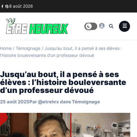
Skip to content
8 août 2026
Home
/
Témoignage
/
Jusqu’au bout, il a pensé à ses élèves :
l’histoire bouleversante d’un professeur dévoué
Jusqu’au bout, il a pensé à ses
élèves : l’histoire bouleversante
d’un professeur dévoué
25 août 2025
Par
@etrehrx
dans
Témoignage