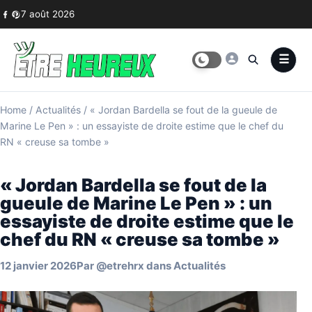
Skip to content
7 août 2026
Home
/
Actualités
/
« Jordan Bardella se fout de la gueule de
Marine Le Pen » : un essayiste de droite estime que le chef du
RN « creuse sa tombe »
« Jordan Bardella se fout de la
gueule de Marine Le Pen » : un
essayiste de droite estime que le
chef du RN « creuse sa tombe »
12 janvier 2026
Par
@etrehrx
dans
Actualités