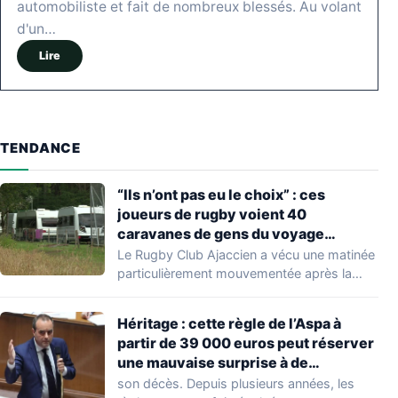
automobiliste et fait de nombreux blessés. Au volant
d'un…
Lire
TENDANCE
“Ils n’ont pas eu le choix” : ces
joueurs de rugby voient 40
caravanes de gens du voyage
s’installer dans leur stade, ils les
Le Rugby Club Ajaccien a vécu une matinée
délogent en moins d’1 heure
particulièrement mouvementée après la
découverte d'une…
Héritage : cette règle de l’Aspa à
partir de 39 000 euros peut réserver
une mauvaise surprise à de
nombreuses familles
son décès. Depuis plusieurs années, les