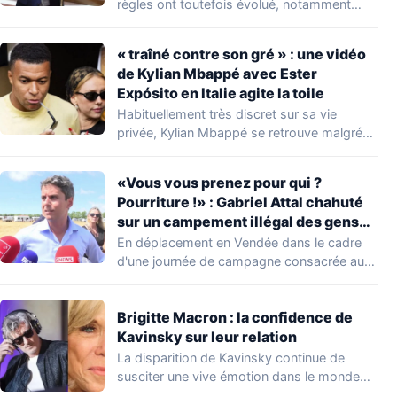
règles ont toutefois évolué, notamment
concernant le seuil…
« traîné contre son gré » : une vidéo
de Kylian Mbappé avec Ester
Expósito en Italie agite la toile
Habituellement très discret sur sa vie
privée, Kylian Mbappé se retrouve malgré
lui au…
«Vous vous prenez pour qui ?
Pourriture !» : Gabriel Attal chahuté
sur un campement illégal des gens
du voyage
En déplacement en Vendée dans le cadre
d'une journée de campagne consacrée aux
occupations…
Brigitte Macron : la confidence de
Kavinsky sur leur relation
La disparition de Kavinsky continue de
susciter une vive émotion dans le monde
de…