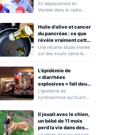
chahuté sur un
En déplacement en
campement illégal
Vendée dans le cadre
des gens du voyage
d'une journée de
campagne consacrée aux
Huile d’olive et cancer
occupations…
du pancréas : ce que
révèle vraiment cette
étude avant de
Une récente étude menée
changer vos
sur des souris sème le
habitudes
doute autour de l'huile
d'olive,…
L’épidémie de
« diarrhées
explosives » fait deux
premiers morts
L'épidémie de
cyclosporose qui touche
actuellement les États-
Unis connaît une
Il jouait avec le chien,
aggravation. Les autorités
un bébé de 11 mois
sanitaires…
perd la vie dans des
circonstances
Le décès d'un nourrisson