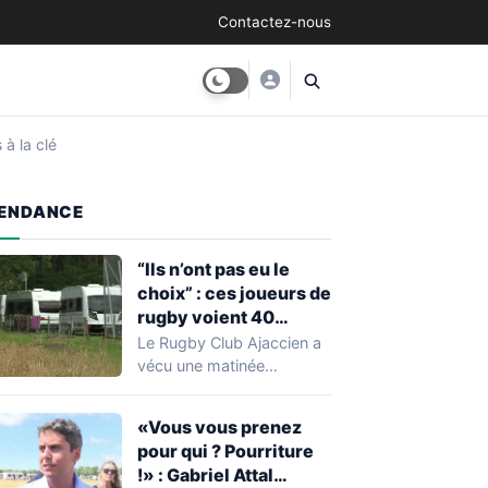
Contactez-nous
 à la clé
ENDANCE
“Ils n’ont pas eu le
choix” : ces joueurs de
rugby voient 40
caravanes de gens du
Le Rugby Club Ajaccien a
voyage s’installer
vécu une matinée
dans leur stade, ils les
particulièrement
délogent en moins d’1
mouvementée après la
«Vous vous prenez
découverte d'une…
heure
pour qui ? Pourriture
!» : Gabriel Attal