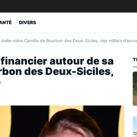
ANTÉ
DIVERS
 belle-mère Camilla de Bourbon des Deux-Siciles, des milliers d’euros
 financier autour de sa
T
rbon des Deux-Siciles,
é