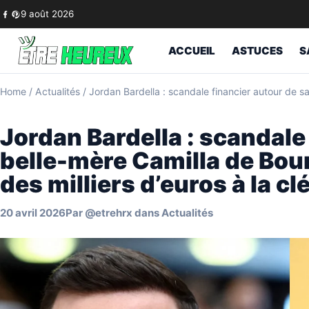
Skip to content
9 août 2026
ACCUEIL
ASTUCES
S
Home
/
Actualités
/
Jordan Bardella : scandale financier autour de sa
Jordan Bardella : scandale
belle-mère Camilla de Bou
des milliers d’euros à la cl
20 avril 2026
Par
@etrehrx
dans
Actualités