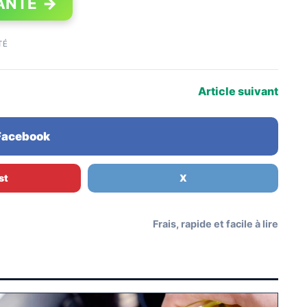
ANTE
→
TÉ
Article suivant
 Facebook
st
X
Frais, rapide et facile à lire