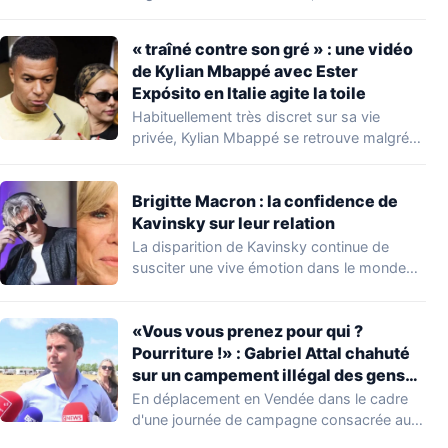
concernant le seuil…
« traîné contre son gré » : une vidéo
de Kylian Mbappé avec Ester
Expósito en Italie agite la toile
Habituellement très discret sur sa vie
privée, Kylian Mbappé se retrouve malgré
lui au…
Brigitte Macron : la confidence de
Kavinsky sur leur relation
La disparition de Kavinsky continue de
susciter une vive émotion dans le monde
de…
«Vous vous prenez pour qui ?
Pourriture !» : Gabriel Attal chahuté
sur un campement illégal des gens
du voyage
En déplacement en Vendée dans le cadre
d'une journée de campagne consacrée aux
occupations…