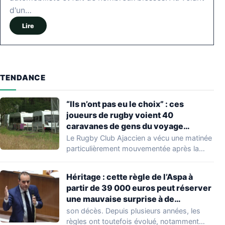
d'un…
Lire
TENDANCE
“Ils n’ont pas eu le choix” : ces
joueurs de rugby voient 40
caravanes de gens du voyage
s’installer dans leur stade, ils les
Le Rugby Club Ajaccien a vécu une matinée
délogent en moins d’1 heure
particulièrement mouvementée après la
découverte d'une…
Héritage : cette règle de l’Aspa à
partir de 39 000 euros peut réserver
une mauvaise surprise à de
nombreuses familles
son décès. Depuis plusieurs années, les
règles ont toutefois évolué, notamment