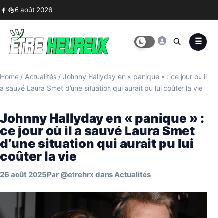
Skip to content
6 août 2026
Home
/
Actualités
/
Johnny Hallyday en « panique » : ce jour où il
a sauvé Laura Smet d’une situation qui aurait pu lui coûter la vie
Johnny Hallyday en « panique » :
ce jour où il a sauvé Laura Smet
d’une situation qui aurait pu lui
coûter la vie
26 août 2025
Par
@etrehrx
dans
Actualités