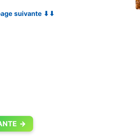
 page suivante ⬇⬇
ANTE
→