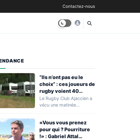
Contactez-nous
ENDANCE
“Ils n’ont pas eu le
choix” : ces joueurs de
rugby voient 40
caravanes de gens du
Le Rugby Club Ajaccien a
voyage s’installer
vécu une matinée
dans leur stade, ils les
particulièrement
délogent en moins d’1
mouvementée après la
«Vous vous prenez
découverte d'une…
heure
pour qui ? Pourriture
!» : Gabriel Attal