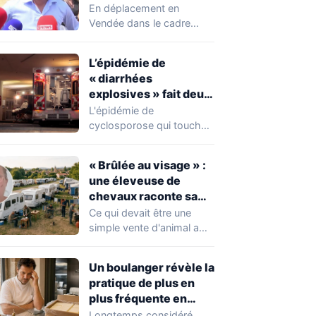
chahuté sur un
En déplacement en
campement illégal
Vendée dans le cadre
des gens du voyage
d'une journée de
campagne consacrée aux
L’épidémie de
occupations…
« diarrhées
explosives » fait deux
premiers morts
L'épidémie de
cyclosporose qui touche
actuellement les États-
Unis connaît une
« Brûlée au visage » :
aggravation. Les autorités
une éleveuse de
sanitaires…
chevaux raconte sa
violente agression par
Ce qui devait être une
des gens du voyage
simple vente d'animal a
tourné au drame en
Mayenne.…
Un boulanger révèle la
pratique de plus en
plus fréquente en
boulangerie-
Longtemps considéré