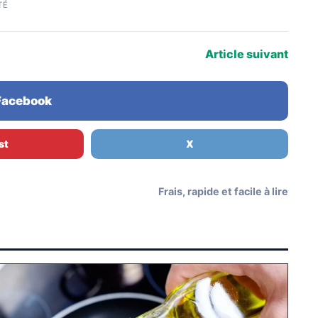
TÉ
Article suivant
 Facebook
st
X
Frais, rapide et facile à lire