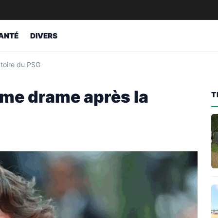
ANTÉ
DIVERS
ctoire du PSG
rme drame après la
T