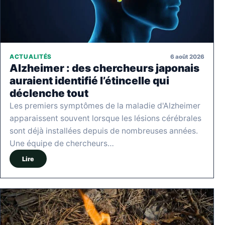
6 août 2026
ACTUALITÉS
Alzheimer : des chercheurs japonais
auraient identifié l’étincelle qui
déclenche tout
Les premiers symptômes de la maladie d'Alzheimer
apparaissent souvent lorsque les lésions cérébrales
sont déjà installées depuis de nombreuses années.
Une équipe de chercheurs…
Lire