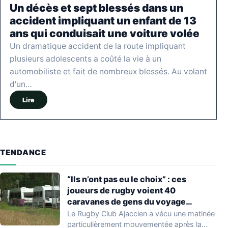
Un décès et sept blessés dans un
accident impliquant un enfant de 13
ans qui conduisait une voiture volée
Un dramatique accident de la route impliquant
plusieurs adolescents a coûté la vie à un
automobiliste et fait de nombreux blessés. Au volant
d'un…
Lire
TENDANCE
“Ils n’ont pas eu le choix” : ces
joueurs de rugby voient 40
caravanes de gens du voyage
s’installer dans leur stade, ils les
Le Rugby Club Ajaccien a vécu une matinée
délogent en moins d’1 heure
particulièrement mouvementée après la