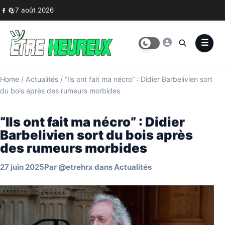
Skip to content
7 août 2026
Home
/
Actualités
/
“Ils ont fait ma nécro” : Didier Barbelivien sort
du bois après des rumeurs morbides
“Ils ont fait ma nécro” : Didier
Barbelivien sort du bois après
des rumeurs morbides
27 juin 2025
Par
@etrehrx
dans
Actualités