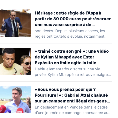
découverte d'une…
Héritage : cette règle de l’Aspa à
partir de 39 000 euros peut réserver
une mauvaise surprise à de
nombreuses familles
son décès. Depuis plusieurs années, les
règles ont toutefois évolué, notamment
concernant le seuil…
« traîné contre son gré » : une vidéo
de Kylian Mbappé avec Ester
Expósito en Italie agite la toile
Habituellement très discret sur sa vie
privée, Kylian Mbappé se retrouve malgré
lui au…
«Vous vous prenez pour qui ?
Pourriture !» : Gabriel Attal chahuté
sur un campement illégal des gens
du voyage
En déplacement en Vendée dans le cadre
d'une journée de campagne consacrée aux