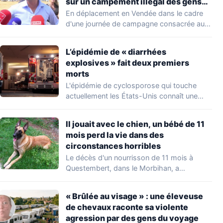
sur un campement illégal des gens
du voyage
En déplacement en Vendée dans le cadre
d'une journée de campagne consacrée aux
occupations…
L’épidémie de « diarrhées
explosives » fait deux premiers
morts
L'épidémie de cyclosporose qui touche
actuellement les États-Unis connaît une
aggravation. Les autorités sanitaires…
Il jouait avec le chien, un bébé de 11
mois perd la vie dans des
circonstances horribles
Le décès d'un nourrisson de 11 mois à
Questembert, dans le Morbihan, a
profondément…
« Brûlée au visage » : une éleveuse
de chevaux raconte sa violente
agression par des gens du voyage