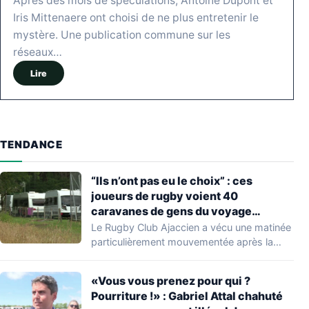
Après des mois de spéculations, Antoine Dupont et
Iris Mittenaere ont choisi de ne plus entretenir le
mystère. Une publication commune sur les
réseaux…
Lire
TENDANCE
“Ils n’ont pas eu le choix” : ces
joueurs de rugby voient 40
caravanes de gens du voyage
s’installer dans leur stade, ils les
Le Rugby Club Ajaccien a vécu une matinée
délogent en moins d’1 heure
particulièrement mouvementée après la
découverte d'une…
«Vous vous prenez pour qui ?
Pourriture !» : Gabriel Attal chahuté