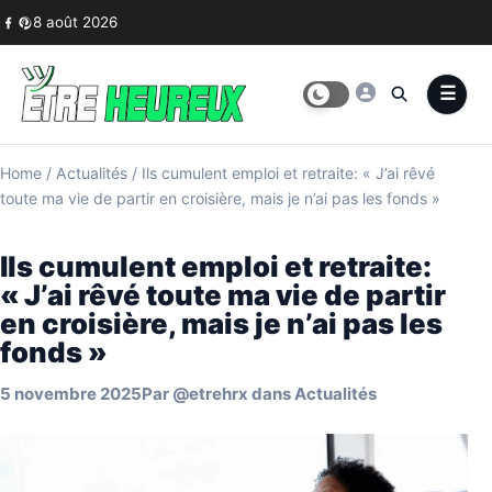
Skip to content
8 août 2026
Home
/
Actualités
/
Ils cumulent emploi et retraite: « J’ai rêvé
toute ma vie de partir en croisière, mais je n’ai pas les fonds »
Ils cumulent emploi et retraite:
« J’ai rêvé toute ma vie de partir
en croisière, mais je n’ai pas les
fonds »
5 novembre 2025
Par
@etrehrx
dans
Actualités