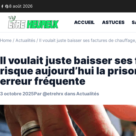
Skip to content
8 août 2026
ACCUEIL
ASTUCES
S
Home
/
Actualités
/
Il voulait juste baisser ses factures de chauffage,
Il voulait juste baisser ses
risque aujourd’hui la prison
erreur fréquente
3 octobre 2025
Par
@etrehrx
dans
Actualités