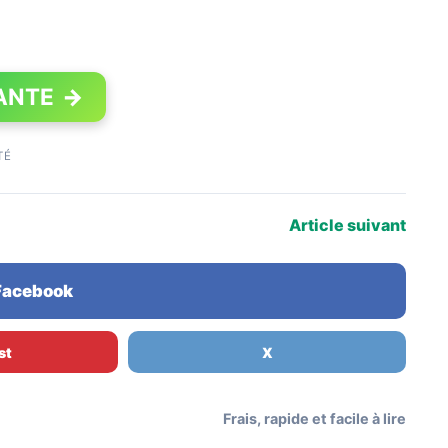
ANTE
→
TÉ
Article suivant
 Facebook
st
X
Frais, rapide et facile à lire