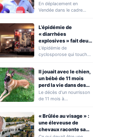
chahuté sur un
En déplacement en
campement illégal
Vendée dans le cadre
des gens du voyage
d'une journée de
campagne consacrée aux
L’épidémie de
occupations…
« diarrhées
explosives » fait deux
premiers morts
L'épidémie de
cyclosporose qui touche
actuellement les États-
Unis connaît une
Il jouait avec le chien,
aggravation. Les autorités
un bébé de 11 mois
sanitaires…
perd la vie dans des
circonstances
Le décès d'un nourrisson
horribles
de 11 mois à
Questembert, dans le
Morbihan, a
« Brûlée au visage » :
profondément…
une éleveuse de
chevaux raconte sa
violente agression par
Ce qui devait être une