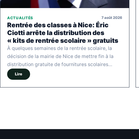
7 août 2026
ACTUALITÉS
Rentrée des classes à Nice: Éric
Ciotti arrête la distribution des
« kits de rentrée scolaire » gratuits
À quelques semaines de la rentrée scolaire, la
décision de la mairie de Nice de mettre fin à la
distribution gratuite de fournitures scolaires…
Lire