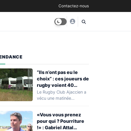
Contactez-nous
ENDANCE
“Ils n’ont pas eu le
choix” : ces joueurs de
rugby voient 40
caravanes de gens du
Le Rugby Club Ajaccien a
voyage s’installer
vécu une matinée
dans leur stade, ils les
particulièrement
délogent en moins d’1
mouvementée après la
«Vous vous prenez
découverte d'une…
heure
pour qui ? Pourriture
!» : Gabriel Attal