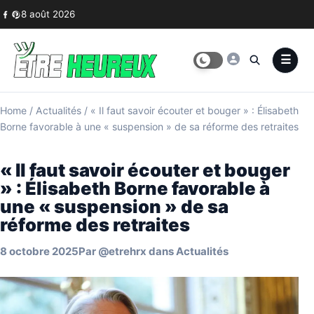
Skip to content
8 août 2026
Home
/
Actualités
/
« Il faut savoir écouter et bouger » : Élisabeth
Borne favorable à une « suspension » de sa réforme des retraites
« Il faut savoir écouter et bouger
» : Élisabeth Borne favorable à
une « suspension » de sa
réforme des retraites
8 octobre 2025
Par
@etrehrx
dans
Actualités