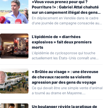
«Vous vous prenez pour qui ?
Pourriture !» : Gabriel Attal chahuté
sur un campement illégal des gens
du voyage
En déplacement en Vendée dans le cadre
d'une journée de campagne consacrée aux
occupations…
L’épidémie de « diarrhées
explosives » fait deux premiers
morts
L'épidémie de cyclosporose qui touche
actuellement les États-Unis connaît une
aggravation. Les autorités sanitaires…
« Brûlée au visage » : une éleveuse
de chevaux raconte sa violente
agression par des gens du voyage
Ce qui devait être une simple vente d'animal
a tourné au drame en Mayenne.…
Un boulanger révèle la pratique de