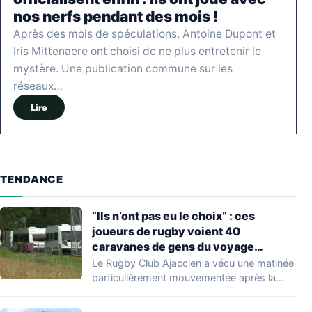
nos nerfs pendant des mois !
Après des mois de spéculations, Antoine Dupont et
Iris Mittenaere ont choisi de ne plus entretenir le
mystère. Une publication commune sur les
réseaux…
Lire
TENDANCE
“Ils n’ont pas eu le choix” : ces
joueurs de rugby voient 40
caravanes de gens du voyage
s’installer dans leur stade, ils les
Le Rugby Club Ajaccien a vécu une matinée
délogent en moins d’1 heure
particulièrement mouvementée après la
découverte d'une…